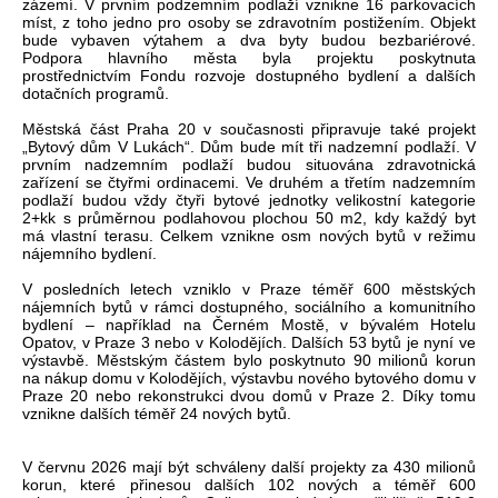
zázemí. V prvním podzemním podlaží vznikne 16 parkovacích
míst, z toho jedno pro osoby se zdravotním postižením. Objekt
bude vybaven výtahem a dva byty budou bezbariérové.
Podpora hlavního města byla projektu poskytnuta
prostřednictvím Fondu rozvoje dostupného bydlení a dalších
dotačních programů.
Městská část Praha 20 v současnosti připravuje také projekt
„Bytový dům V Lukách“. Dům bude mít tři nadzemní podlaží. V
prvním nadzemním podlaží budou situována zdravotnická
zařízení se čtyřmi ordinacemi. Ve druhém a třetím nadzemním
podlaží budou vždy čtyři bytové jednotky velikostní kategorie
2+kk s průměrnou podlahovou plochou 50 m2, kdy každý byt
má vlastní terasu. Celkem vznikne osm nových bytů v režimu
nájemního bydlení.
V posledních letech vzniklo v Praze téměř 600 městských
nájemních bytů v rámci dostupného, sociálního a komunitního
bydlení – například na Černém Mostě, v bývalém Hotelu
Opatov, v Praze 3 nebo v Kolodějích. Dalších 53 bytů je nyní ve
výstavbě. Městským částem bylo poskytnuto 90 milionů korun
na nákup domu v Kolodějích, výstavbu nového bytového domu v
Praze 20 nebo rekonstrukci dvou domů v Praze 2. Díky tomu
vznikne dalších téměř 24 nových bytů.
V červnu 2026 mají být schváleny další projekty za 430 milionů
korun, které přinesou dalších 102 nových a téměř 600