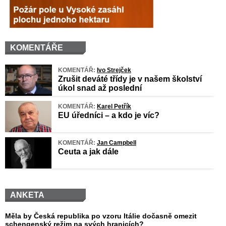
KOMENTÁŘE
KOMENTÁŘ:
Ivo Strejček
Zrušit deváté třídy je v našem školství
úkol snad až poslední
KOMENTÁŘ:
Karel Petřík
EU úředníci – a kdo je víc?
KOMENTÁŘ:
Jan Campbell
Ceuta a jak dále
ANKETA
Měla by Česká republika po vzoru Itálie dočasně omezit
schengenský režim na svých hranicích?