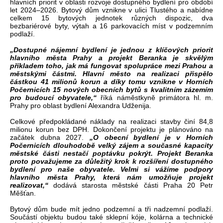
hlavních priorit v oblasti rozvoje dostupného bydlení pro období
let 2024–2026. Bytový dům vznikne v ulici Tlustého a nabídne
celkem 15 bytových jednotek různých dispozic, dva
bezbariérové byty, výtah a 16 parkovacích míst v podzemním
podlaží.
„Dostupné nájemní bydlení je jednou z klíčových priorit
hlavního města Prahy a projekt Beranka je skvělým
příkladem toho, jak má fungovat spolupráce mezi Prahou a
městskými částmi. Hlavní město na realizaci přispělo
částkou 41 milionů korun a díky tomu vznikne v Horních
Počernicích 15 nových obecních bytů s kvalitním zázemím
pro budoucí obyvatele,“
říká náměstkyně primátora hl. m.
Prahy pro oblast bydlení Alexandra Udženija.
Celkové předpokládané náklady na realizaci stavby činí 84,8
milionu korun bez DPH. Dokončení projektu je plánováno na
začátek dubna 2027.
„O obecní bydlení je v Horních
Počernicích dlouhodobě velký zájem a současné kapacity
městské části nestačí poptávku pokrýt. Projekt Beranka
proto považujeme za důležitý krok k rozšíření dostupného
bydlení pro naše obyvatele. Velmi si vážíme podpory
hlavního města Prahy, která nám umožňuje projekt
realizovat,“
dodává starosta městské části Praha 20 Petr
Měšťan.
Bytový dům bude mít jedno podzemní a tři nadzemní podlaží.
Součástí objektu budou také sklepní kóje, kolárna a technické