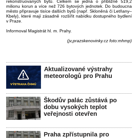
rekonstruovaných bytů. Celkem se jedná o přibližně 519,2
milionu korun a více než 726 bytových jednotek. Do budoucna
město připravuje tisíce dalších bytů (např. Skloněná či Letňany–
Kbely), které mají zásadně rozšířit nabídku dostupného bydlení
v Praze.
Informoval Magistrát hl. m. Prahy.
(jv,prazskenovinky.cz foto:mhmp)
Aktualizované výstrahy
meteorologů pro Prahu
Škodův palác zůstává po
dobu vysokých teplot
veřejnosti otevřen
Praha zpřístupnila pro