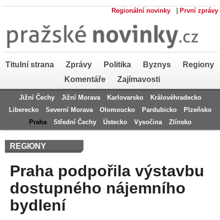
Regionální novinky
|
První zprávy
Titulní strana
Zprávy
Politika
Byznys
Regiony
Komentáře
Zajímavosti
Jižní Čechy
Jižní Morava
Karlovarsko
Královéhradecko
Liberecko
Severní Morava
Olomoucko
Pardubicko
Plzeňsko
Praha
Střední Čechy
Ústecko
Vysočina
Zlínsko
REGIONY
Praha podpořila výstavbu
dostupného nájemního
bydlení