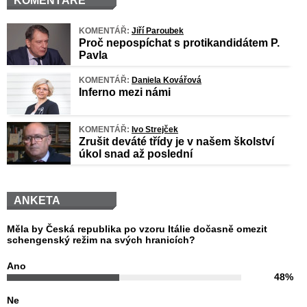
KOMENTÁŘE
KOMENTÁŘ:
Jiří Paroubek
Proč nepospíchat s protikandidátem P.
Pavla
KOMENTÁŘ:
Daniela Kovářová
Inferno mezi námi
KOMENTÁŘ:
Ivo Strejček
Zrušit deváté třídy je v našem školství
úkol snad až poslední
ANKETA
Měla by Česká republika po vzoru Itálie dočasně omezit
schengenský režim na svých hranicích?
Ano
48%
Ne