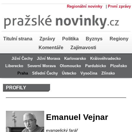
Regionální novinky
|
První zprávy
Titulní strana
Zprávy
Politika
Byznys
Regiony
Komentáře
Zajímavosti
Jižní Čechy
Jižní Morava
Karlovarsko
Královéhradecko
Liberecko
Severní Morava
Olomoucko
Pardubicko
Plzeňsko
Praha
Střední Čechy
Ústecko
Vysočina
Zlínsko
PROFILY
Profil autora
Emanuel Vejnar
evangelický farář