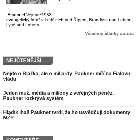
Emanuel Vejnar *1953
evangelický farář v Ledčicích pod Řípem, Brandýse nad Labem,
Lysé nad Labem
Všechny články autora
NEJČTENĚJŠÍ
Nejde o Blažka, ale o miliardy. Paukner míří na Fialovu
vládu
Jeden muž, média a miliony z veřejných peněz.
Paukner rozkrývá systém
Hladík lhal! Paukner tvrdí, že ho usvědčují dokumenty
MŽP