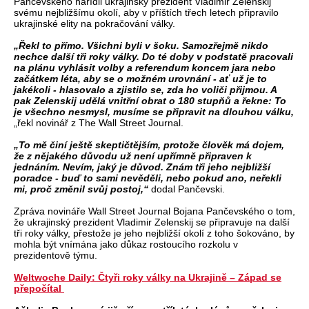
Pančevského nařídil ukrajinský prezident Vladimir Zelenskij
svému nejbližšímu okolí, aby v příštích třech letech připravilo
ukrajinské elity na pokračování války.
„Řekl to přímo. Všichni byli v šoku. Samozřejmě nikdo
nechce další tři roky války. Do té doby v podstatě pracovali
na plánu vyhlásit volby a referendum koncem jara nebo
začátkem léta, aby se o možném urovnání - ať už je to
jakékoli - hlasovalo a zjistilo se, zda ho voliči přijmou. A
pak Zelenskij udělá vnitřní obrat o 180 stupňů a řekne: To
je všechno nesmysl, musíme se připravit na dlouhou válku,
„řekl novinář z The Wall Street Journal.
„To mě činí ještě skeptičtějším, protože člověk má dojem,
že z nějakého důvodu už není upřímně připraven k
jednáním. Nevím, jaký je důvod. Znám tři jeho nejbližší
poradce - buď to sami nevěděli, nebo pokud ano, neřekli
mi, proč změnil svůj postoj,“
dodal Pančevski.
Zpráva novináře Wall Street Journal Bojana Pančevského o tom,
že ukrajinský prezident Vladimir Zelenskij se připravuje na další
tři roky války, přestože je jeho nejbližší okolí z toho šokováno, by
mohla být vnímána jako důkaz rostoucího rozkolu v
prezidentově týmu.
Weltwoche Daily: Čtyři roky války na Ukrajině – Západ se
přepočítal