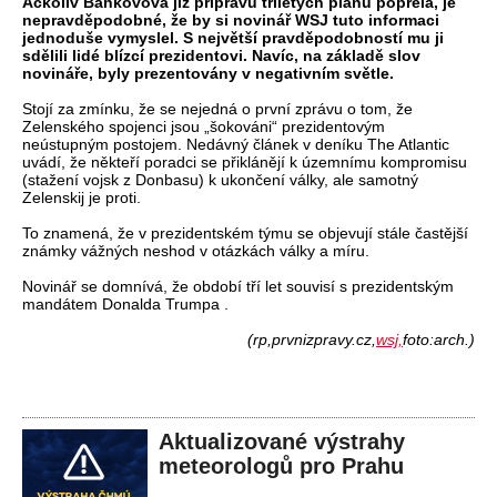
Ačkoliv Bankovová již přípravu tříletých plánů popřela, je
nepravděpodobné, že by si novinář WSJ tuto informaci
jednoduše vymyslel. S největší pravděpodobností mu ji
sdělili lidé blízcí prezidentovi. Navíc, na základě slov
novináře, byly prezentovány v negativním světle.
Stojí za zmínku, že se nejedná o první zprávu o tom, že
Zelenského spojenci jsou „šokováni“ prezidentovým
neústupným postojem. Nedávný článek v deníku The Atlantic
uvádí, že někteří poradci se přiklánějí k územnímu kompromisu
(stažení vojsk z Donbasu) k ukončení války, ale samotný
Zelenskij je proti.
To znamená, že v prezidentském týmu se objevují stále častější
známky vážných neshod v otázkách války a míru.
Novinář se domnívá, že období tří let souvisí s prezidentským
mandátem Donalda Trumpa .
(rp,prvnizpravy.cz,
wsj,
foto:arch.)
Aktualizované výstrahy
meteorologů pro Prahu