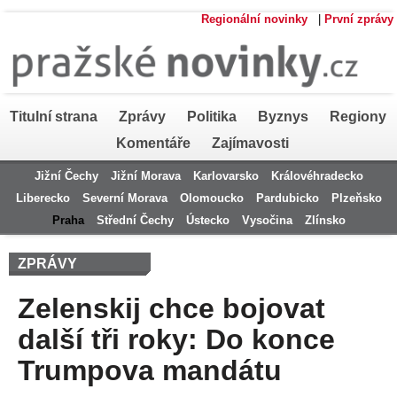
Regionální novinky
|
První zprávy
Titulní strana
Zprávy
Politika
Byznys
Regiony
Komentáře
Zajímavosti
Jižní Čechy
Jižní Morava
Karlovarsko
Královéhradecko
Liberecko
Severní Morava
Olomoucko
Pardubicko
Plzeňsko
Praha
Střední Čechy
Ústecko
Vysočina
Zlínsko
ZPRÁVY
Zelenskij chce bojovat
další tři roky: Do konce
Trumpova mandátu