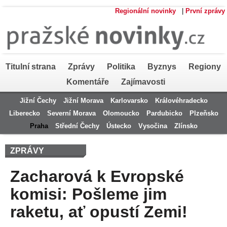
Regionální novinky
|
První zprávy
Titulní strana
Zprávy
Politika
Byznys
Regiony
Komentáře
Zajímavosti
Jižní Čechy
Jižní Morava
Karlovarsko
Královéhradecko
Liberecko
Severní Morava
Olomoucko
Pardubicko
Plzeňsko
Praha
Střední Čechy
Ústecko
Vysočina
Zlínsko
ZPRÁVY
Zacharová k Evropské
komisi: Pošleme jim
raketu, ať opustí Zemi!