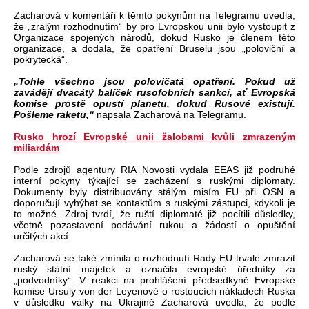
Zacharová v komentáři k těmto pokynům na Telegramu uvedla,
že „zralým rozhodnutím“ by pro Evropskou unii bylo vystoupit z
Organizace spojených národů, dokud Rusko je členem této
organizace, a dodala, že opatření Bruselu jsou „poloviční a
pokrytecká“.
„Tohle všechno jsou polovičatá opatření. Pokud už
zavádějí dvacátý balíček rusofobních sankcí, ať Evropská
komise prostě opustí planetu, dokud Rusové existují.
Pošleme raketu,“
napsala Zacharová na Telegramu.
Rusko hrozí Evropské unii žalobami kvůli zmrazeným
miliardám
Podle zdrojů agentury RIA Novosti vydala EEAS již podruhé
interní pokyny týkající se zacházení s ruskými diplomaty.
Dokumenty byly distribuovány stálým misím EU při OSN a
doporučují vyhýbat se kontaktům s ruskými zástupci, kdykoli je
to možné. Zdroj tvrdí, že ruští diplomaté již pocítili důsledky,
včetně pozastavení podávání rukou a žádostí o opuštění
určitých akcí.
Zacharová se také zmínila o rozhodnutí Rady EU trvale zmrazit
ruský státní majetek a označila evropské úředníky za
„podvodníky“. V reakci na prohlášení předsedkyně Evropské
komise Ursuly von der Leyenové o rostoucích nákladech Ruska
v důsledku války na Ukrajině Zacharová uvedla, že podle