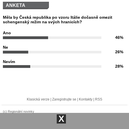
ANKETA
Měla by Česká republika po vzoru Itálie dočasně omezit
schengenský režim na svých hranicích?
Ano
46%
Ne
26%
Nevím
28%
Klasická verze
|
Zaregistrujte se
|
Kontakty
|
RSS
(c) Regionální novinky
X