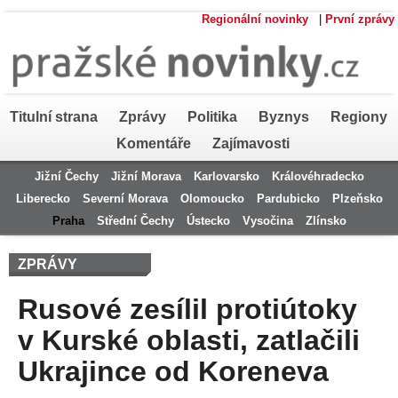
Regionální novinky
|
První zprávy
Titulní strana
Zprávy
Politika
Byznys
Regiony
Komentáře
Zajímavosti
Jižní Čechy
Jižní Morava
Karlovarsko
Královéhradecko
Liberecko
Severní Morava
Olomoucko
Pardubicko
Plzeňsko
Praha
Střední Čechy
Ústecko
Vysočina
Zlínsko
ZPRÁVY
Rusové zesílil protiútoky
v Kurské oblasti, zatlačili
Ukrajince od Koreneva