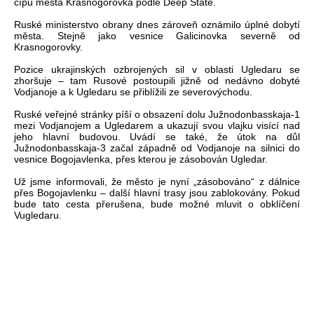
cípu města Krasnogorovka podle Deep State.
Ruské ministerstvo obrany dnes zároveň oznámilo úplné dobytí
města. Stejně jako vesnice Galicinovka severně od
Krasnogorovky.
Pozice ukrajinských ozbrojených sil v oblasti Ugledaru se
zhoršuje – tam Rusové postoupili jižně od nedávno dobyté
Vodjanoje a k Ugledaru se přiblížili ze severovýchodu.
Ruské veřejné stránky píší o obsazení dolu Južnodonbasskaja-1
mezi Vodjanojem a Ugledarem a ukazují svou vlajku visící nad
jeho hlavní budovou. Uvádí se také, že útok na důl
Južnodonbasskaja-3 začal západně od Vodjanoje na silnici do
vesnice Bogojavlenka, přes kterou je zásobován Ugledar.
Už jsme informovali, že město je nyní „zásobováno“ z dálnice
přes Bogojavlenku – další hlavní trasy jsou zablokovány. Pokud
bude tato cesta přerušena, bude možné mluvit o obklíčení
Vugledaru.