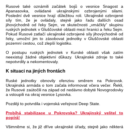
Rusové také oznámili začátek bojů o vesnice Snagost a
Apanasovka, ovládané ukrajinskými ozbrojenými silami.
Poslední dvě vesnice hrají důležitou roli. Ukrajinské ozbrojené
síly tím, že je ovládaly, stejně jako řadu dalších osad
jihovýchodně od řeky Sejm, ve skutečnosti „vmáčkly“ skupinu
ruských jednotek v Gluščovské oblasti mezi hranici a řeku Sejm.
Pokud Rusové zatlačí ukrajinské ozbrojené síly jihovýchodně od
řeky, umožní jim to zásobovat jednotky v Gluščovské oblasti
pozemní cestou, což zlepší logistiku.
O postupu ruských jednotek v Kurské oblasti však zatím
neexistují žádné objektivní důkazy. Ukrajinské zdroje to také
nepotvrdily a nekomentovaly.
K situaci na jiných frontách
Ruské jednotky obnovily ofenzivu směrem na Pokrovsk.
Ukrajinská armáda o tom začala informovat včera večer. Řekli,
že Rusové zaútočili na západ od nedávno dobyté Novogrodovky
a vstoupili na okraj vesnice Lysovka.
Později to potvrdila i vojenská veřejnost Deep State.
Probíhá stabilizace u Pokrovska? Ukrajinský velitel to
popírá!
Všimněme si, že již dříve ukrajinské úřady, stejně jako některá