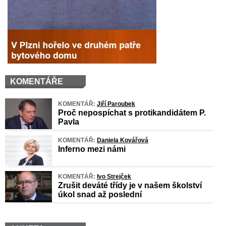
KOMENTÁŘE
KOMENTÁŘ:
Jiří Paroubek
Proč nepospíchat s protikandidátem P.
Pavla
KOMENTÁŘ:
Daniela Kovářová
Inferno mezi námi
KOMENTÁŘ:
Ivo Strejček
Zrušit deváté třídy je v našem školství
úkol snad až poslední