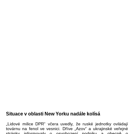
Situace v oblasti New Yorku nadále kolísá
„Lidové milice DPR“ včera uvedly, že ruské jednotky ovládají
továrnu na fenol ve vesnici. Dříve „Azov“ a ukrajinské veřejné
stránky informovaly o osvobození podniku a obecně o