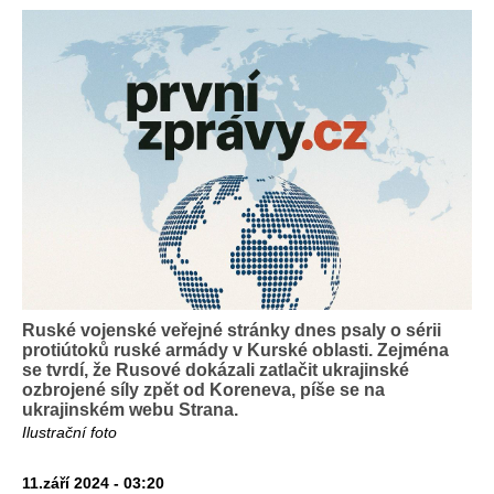
Ruské vojenské veřejné stránky dnes psaly o sérii
protiútoků ruské armády v Kurské oblasti. Zejména
se tvrdí, že Rusové dokázali zatlačit ukrajinské
ozbrojené síly zpět od Koreneva, píše se na
ukrajinském webu Strana.
Ilustrační foto
11.září 2024 - 03:20