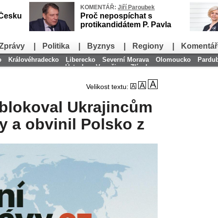
KOMENTÁŘ:
Jiří Paroubek
 Česku
Proč nepospíchat s
protikandidátem P. Pavla
Zprávy
|
Politika
|
Byznys
|
Regiony
|
Komentář
o
Královéhradecko
Liberecko
Severní Morava
Olomoucko
Pardu
Ústecko
Vysočina
Zlínsko
Velikost textu:
ablokoval Ukrajincům
y a obvinil Polsko z