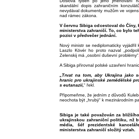
Doslova týden po jeho jmenování n
skandální dopis zahraničním konzulát
nevydával dokumenty mužům ve vojenském
nad rámec zákona.
V červnu Sibiga odcestoval do Číny, 
ministerstva zahraničí. To, co bylo 
pozici v předvečer jednání.
Nový ministr se nediplomaticky vyjádř
Laszlo Kövér ho proto nazval „podpoli
Zelenskij má „osobní duševní problémy“
A Sibiga přirovnal polské uzavření hranic
„Trvat na tom, aby Ukrajina jako s
hranic pro ukrajinské zemědělské pro
s eutanazií,
“ řekl.
Připomeňme, že jedním z důvodů Kulebo
neochota být „hrubý“ k mezinárodním p
Sibiga je také považován za bližšíh
ukrajinskou zahraniční politiku, nž 
média, šéf prezidentské kancel
ministerstva zahraničí složitý vztah.