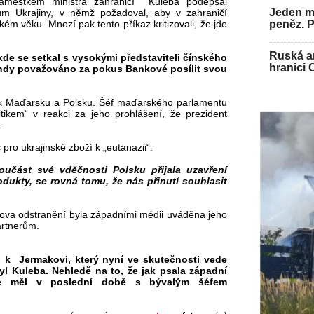
áměstkem ministra zahraničí Kuleba podepsal
Jeden mu
ům Ukrajiny, v němž požadoval, aby v zahraničí
peněz. 
 věku. Mnozí pak tento příkaz kritizovali, že jde
Ruská ar
kde se setkal s vysokými představiteli čínského
hranici 
tehdy považováno za pokus Bankové posílit svou
il k Maďarsku a Polsku. Šéf maďarského parlamentu
tikem“ v reakci za jeho prohlášení, že prezident
.
 pro ukrajinské zboží k „eutanazii“.
oučást své vděčnosti Polsku přijala uzavření
dukty, se rovná tomu, že nás přinutí souhlasit
va odstranění byla západními médii uváděna jeho
artnerům.
o k Jermakovi, který nyní ve skutečnosti vede
byl Kuleba. Nehledě na to, že jak psala západní
áře měl v poslední době s bývalým šéfem