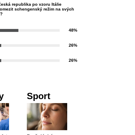
eská republika po vzoru Itálie
omezit schengenský režim na svých
h?
48%
26%
26%
y
Sport