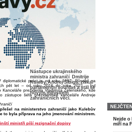
Nástupce ukrajinského
ministra zahraničí Dmitrije
 V diplomatické práci je od roku 1997. Působil na
Kuleby, Andrej Sibiga, získal
ých pět let – od roku 2016 do roku 2021 – byl
parlamentní souhlas a stal se
o Kanceláře prezidenta Vladimíra Zelenského, kde
novým ministrem
ko zástupce šéfa prezidentské kanceláře Andreje
zahraničních věcí.
hraničí
NEJČTEN
řešel na ministerstvo zahraničí jako Kulebův
e to byla příprava na jeho jmenování ministrem.
Nejde o 
nští ministři píší rezignační dopisy
míří na 