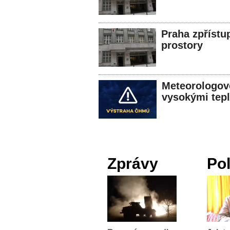
Praha zpřístu
prostory
Meteorologové
vysokými tep
Zprávy
Pol