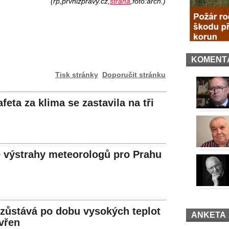
(rp,prvnizpravy.cz,
strana
,foto:arch.)
KOMENT
Tisk stránky
Doporučit stránku
afeta za klima se zastavila na tři
 výstrahy meteorologů pro Prahu
zůstává po dobu vysokých teplot
ANKETA
evřen