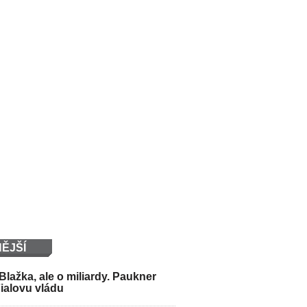
ĚJŠÍ
Blažka, ale o miliardy. Paukner
Fialovu vládu