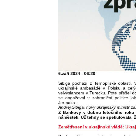
6.září 2024 - 06:20
Sibiga pochází z Ternopilské oblasti.
ukrajinské ambasádě v Polsku a cel
velvyslancem v Turecku. Poté přešel d
se angažoval v zahraniční politice ja
Jermaka.
Andrej Sibiga, nový ukrajinský ministr za
Z Bankovy v dubnu letošního roku p
náměstek. Už tehdy se spekulovala, ž
Zemětřesení v ukrajinské vládě: Ukraji