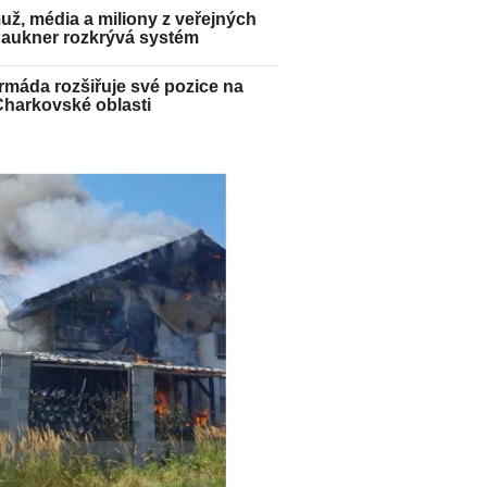
ž, média a miliony z veřejných
Paukner rozkrývá systém
máda rozšiřuje své pozice na
Charkovské oblasti