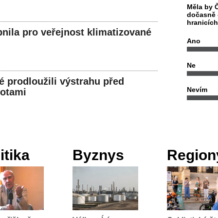
Měla by Č
dočasně 
hranicíc
pnila pro veřejnost klimatizované
Ano
Ne
 prodloužili výstrahu před
Nevím
lotami
itika
Byznys
Region