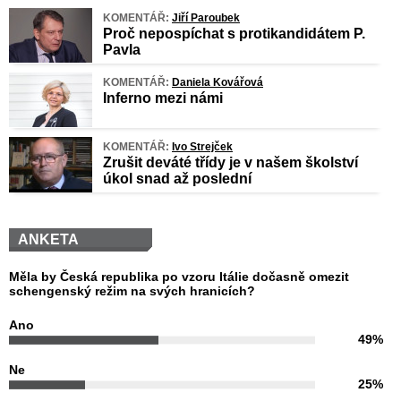
KOMENTÁŘ:
Jiří Paroubek
Proč nepospíchat s protikandidátem P.
Pavla
KOMENTÁŘ:
Daniela Kovářová
Inferno mezi námi
KOMENTÁŘ:
Ivo Strejček
Zrušit deváté třídy je v našem školství
úkol snad až poslední
ANKETA
Měla by Česká republika po vzoru Itálie dočasně omezit
schengenský režim na svých hranicích?
Ano
49%
Ne
25%