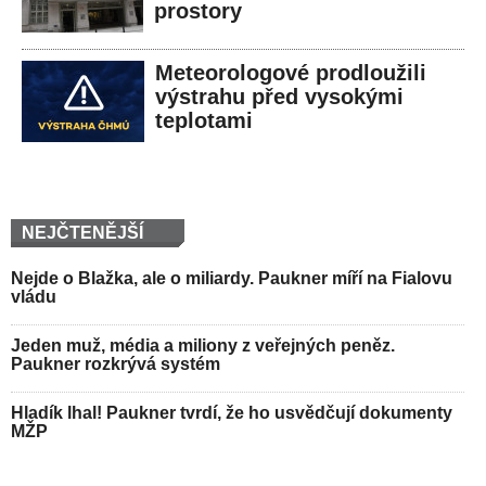
prostory
Meteorologové prodloužili
výstrahu před vysokými
teplotami
NEJČTENĚJŠÍ
Nejde o Blažka, ale o miliardy. Paukner míří na Fialovu
vládu
Jeden muž, média a miliony z veřejných peněz.
Paukner rozkrývá systém
Hladík lhal! Paukner tvrdí, že ho usvědčují dokumenty
MŽP