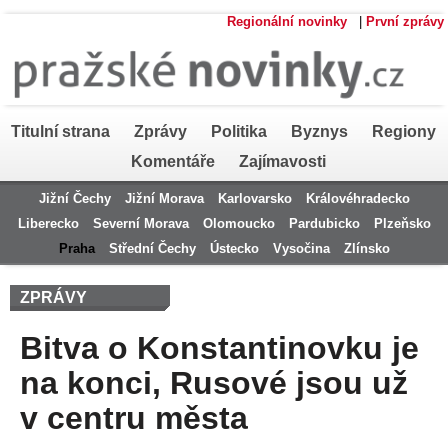
Regionální novinky
|
První zprávy
Titulní strana
Zprávy
Politika
Byznys
Regiony
Komentáře
Zajímavosti
Jižní Čechy
Jižní Morava
Karlovarsko
Královéhradecko
Liberecko
Severní Morava
Olomoucko
Pardubicko
Plzeňsko
Praha
Střední Čechy
Ústecko
Vysočina
Zlínsko
ZPRÁVY
Bitva o Konstantinovku je
na konci, Rusové jsou už
v centru města