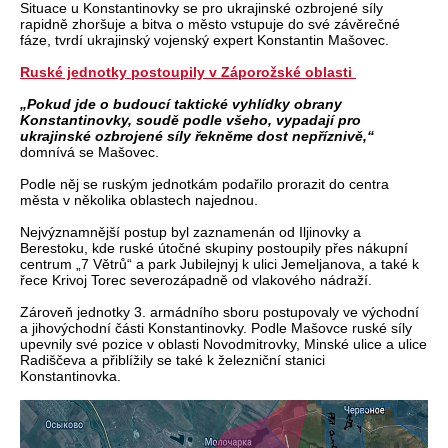
Situace u Konstantinovky se pro ukrajinské ozbrojené síly
rapidně zhoršuje a bitva o město vstupuje do své závěrečné
fáze, tvrdí ukrajinský vojenský expert Konstantin Mašovec.
Ruské jednotky postoupily v Záporožské oblasti
„Pokud jde o budoucí taktické vyhlídky obrany
Konstantinovky, soudě podle všeho, vypadají pro
ukrajinské ozbrojené síly řekněme dost nepříznivě,“
domnívá se Mašovec.
Podle něj se ruským jednotkám podařilo prorazit do centra
města v několika oblastech najednou.
Nejvýznamnější postup byl zaznamenán od Iljinovky a
Berestoku, kde ruské útočné skupiny postoupily přes nákupní
centrum „7 Větrů“ a park Jubilejnyj k ulici Jemeljanova, a také k
řece Krivoj Torec severozápadně od vlakového nádraží.
Zároveň jednotky 3. armádního sboru postupovaly ve východní
a jihovýchodní části Konstantinovky. Podle Mašovce ruské síly
upevnily své pozice v oblasti Novodmitrovky, Minské ulice a ulice
Radiščeva a přiblížily se také k železniční stanici
Konstantinovka.