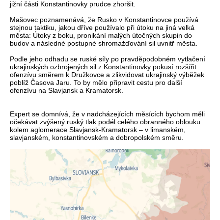
jižní části Konstantinovky prudce zhoršit.
Mašovec poznamenává, že Rusko v Konstantinovce používá
stejnou taktiku, jakou dříve používalo při útoku na jiná velká
města: Útoky z boku, pronikání malých útočných skupin do
budov a následné postupné shromažďování sil uvnitř města.
Podle jeho odhadu se ruské síly po pravděpodobném vytlačení
ukrajinských ozbrojených sil z Konstantinovky pokusí rozšířit
ofenzívu směrem k Družkovce a zlikvidovat ukrajinský výběžek
poblíž Časova Jaru. To by mělo připravit cestu pro další
ofenzívu na Slavjansk a Kramatorsk.
Expert se domnívá, že v nadcházejících měsících bychom měli
očekávat zvýšený ruský tlak podél celého obranného oblouku
kolem aglomerace Slavjansk-Kramatorsk – v limanském,
slavjanském, konstantinovském a dobropolském směru.