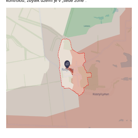
kontrolou, zbytek území je v „šedé zóně“.