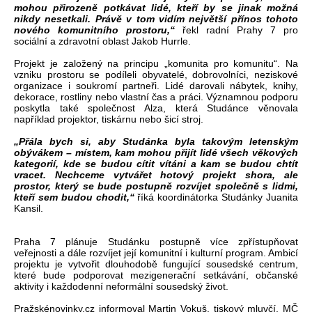
mohou přirozeně potkávat lidé, kteří by se jinak možná
nikdy nesetkali. Právě v tom vidím největší přínos tohoto
nového komunitního prostoru,“
řekl radní Prahy 7 pro
sociální a zdravotní oblast Jakob Hurrle.
Projekt je založený na principu „komunita pro komunitu“. Na
vzniku prostoru se podíleli obyvatelé, dobrovolníci, neziskové
organizace i soukromí partneři. Lidé darovali nábytek, knihy,
dekorace, rostliny nebo vlastní čas a práci. Významnou podporu
poskytla také společnost Alza, která Studánce věnovala
například projektor, tiskárnu nebo šicí stroj.
„Přála bych si, aby Studánka byla takovým letenským
obývákem – místem, kam mohou přijít lidé všech věkových
kategorií, kde se budou cítit vítáni a kam se budou chtít
vracet. Nechceme vytvářet hotový projekt shora, ale
prostor, který se bude postupně rozvíjet společně s lidmi,
kteří sem budou chodit,“
říká koordinátorka Studánky Juanita
Kansil.
Praha 7 plánuje Studánku postupně více zpřístupňovat
veřejnosti a dále rozvíjet její komunitní i kulturní program. Ambicí
projektu je vytvořit dlouhodobě fungující sousedské centrum,
které bude podporovat mezigenerační setkávání, občanské
aktivity i každodenní neformální sousedský život.
Pražskénovinky.cz informoval Martin Vokuš, tiskový mluvčí, MČ