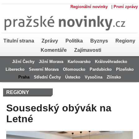
Regionální novinky
|
První zprávy
Titulní strana
Zprávy
Politika
Byznys
Regiony
Komentáře
Zajímavosti
Jižní Čechy
Jižní Morava
Karlovarsko
Královéhradecko
Liberecko
Severní Morava
Olomoucko
Pardubicko
Plzeňsko
Praha
Střední Čechy
Ústecko
Vysočina
Zlínsko
REGIONY
Sousedský obývák na
Letné