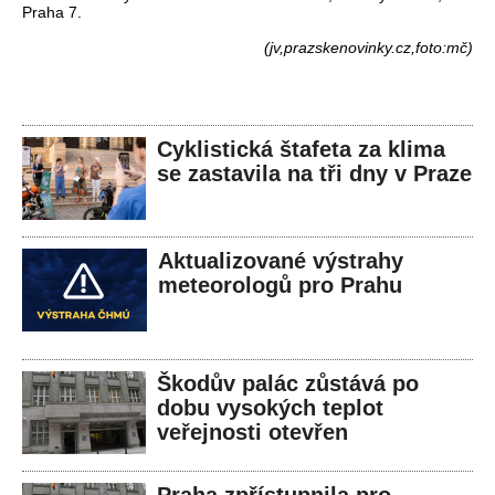
Praha 7.
(jv,prazskenovinky.cz,foto:mč)
Cyklistická štafeta za klima
se zastavila na tři dny v Praze
Aktualizované výstrahy
meteorologů pro Prahu
Škodův palác zůstává po
dobu vysokých teplot
veřejnosti otevřen