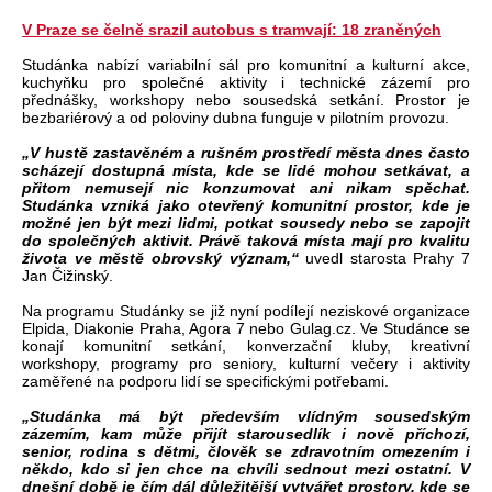
V Praze se čelně srazil autobus s tramvají: 18 zraněných
Studánka nabízí variabilní sál pro komunitní a kulturní akce,
kuchyňku pro společné aktivity i technické zázemí pro
přednášky, workshopy nebo sousedská setkání. Prostor je
bezbariérový a od poloviny dubna funguje v pilotním provozu.
„V hustě zastavěném a rušném prostředí města dnes často
scházejí dostupná místa, kde se lidé mohou setkávat, a
přitom nemusejí nic konzumovat ani nikam spěchat.
Studánka vzniká jako otevřený komunitní prostor, kde je
možné jen být mezi lidmi, potkat sousedy nebo se zapojit
do společných aktivit. Právě taková místa mají pro kvalitu
života ve městě obrovský význam,“
uvedl starosta Prahy 7
Jan Čižinský.
Na programu Studánky se již nyní podílejí neziskové organizace
Elpida, Diakonie Praha, Agora 7 nebo Gulag.cz. Ve Studánce se
konají komunitní setkání, konverzační kluby, kreativní
workshopy, programy pro seniory, kulturní večery i aktivity
zaměřené na podporu lidí se specifickými potřebami.
„Studánka má být především vlídným sousedským
zázemím, kam může přijít starousedlík i nově příchozí,
senior, rodina s dětmi, člověk se zdravotním omezením i
někdo, kdo si jen chce na chvíli sednout mezi ostatní. V
dnešní době je čím dál důležitější vytvářet prostory, kde se