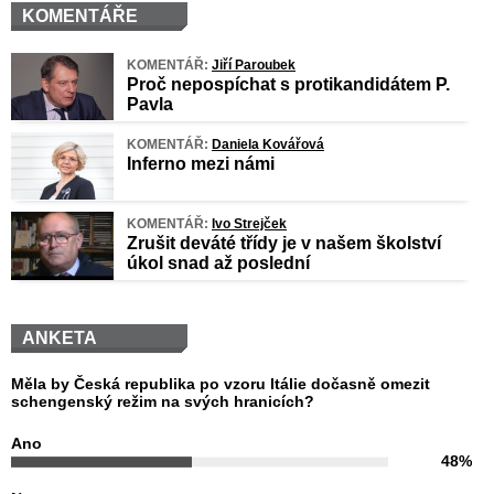
KOMENTÁŘE
KOMENTÁŘ:
Jiří Paroubek
Proč nepospíchat s protikandidátem P.
Pavla
KOMENTÁŘ:
Daniela Kovářová
Inferno mezi námi
KOMENTÁŘ:
Ivo Strejček
Zrušit deváté třídy je v našem školství
úkol snad až poslední
ANKETA
Měla by Česká republika po vzoru Itálie dočasně omezit
schengenský režim na svých hranicích?
Ano
48%