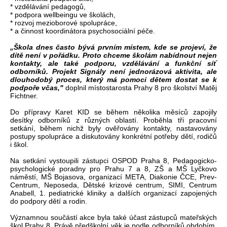
* vzdělávání pedagogů,
* podpora wellbeingu ve školách,
* rozvoj mezioborové spolupráce,
* a činnost koordinátora psychosociální péče.
„Škola dnes často bývá prvním místem, kde se projeví, že
dítě není v pořádku. Proto chceme školám nabídnout nejen
kontakty, ale také podporu, vzdělávání a funkční síť
odborníků. Projekt Signály není jednorázová aktivita, ale
dlouhodobý proces, který má pomoci dětem dostat se k
podpoře včas,"
doplnil místostarosta Prahy 8 pro školství Matěj
Fichtner.
Do přípravy Karet KID se během několika měsíců zapojily
desítky odborníků z různých oblastí. Proběhla tři pracovní
setkání, během nichž byly ověřovány kontakty, nastavovány
postupy spolupráce a diskutovány konkrétní potřeby dětí, rodičů
i škol.
Na setkání vystoupili zástupci OSPOD Praha 8, Pedagogicko-
psychologické poradny pro Prahu 7 a 8, ZŠ a MŠ Lyčkovo
náměstí, MŠ Bojasova, organizací META, Diakonie ČCE, Prev-
Centrum, Neposeda, Dětské krizové centrum, SIMI, Centrum
Anabell, 1. pediatrické kliniky a dalších organizací zapojených
do podpory dětí a rodin.
Významnou součástí akce byla také účast zástupců mateřských
škol Prahy 8. Právě předškolní věk je podle odborníků obdobím,