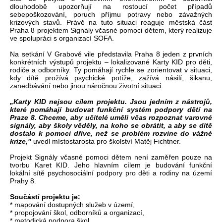
dlouhodobě upozorňují na rostoucí počet případů
sebepoškozování, poruch příjmu potravy nebo závažných
krizových stavů. Právě na tuto situaci reaguje městská část
Praha 8 projektem Signály včasné pomoci dětem, který realizuje
ve spolupráci s organizací SOFA.
Na setkání V Grabově vile představila Praha 8 jeden z prvních
konkrétních výstupů projektu – lokalizované Karty KID pro děti,
rodiče a odborníky. Ty pomáhají rychle se zorientovat v situaci,
kdy dítě prožívá psychické potíže, zažívá násilí, šikanu,
zanedbávání nebo jinou náročnou životní situaci.
„Karty KID nejsou cílem projektu. Jsou jedním z nástrojů,
které pomáhají budovat funkční systém podpory dětí na
Praze 8. Chceme, aby učitelé uměli včas rozpoznat varovné
signály, aby školy věděly, na koho se obrátit, a aby se dítě
dostalo k pomoci dříve, než se problém rozvine do vážné
krize,"
uvedl místostarosta pro školství Matěj Fichtner.
Projekt Signály včasné pomoci dětem není zaměřen pouze na
tvorbu Karet KID. Jeho hlavním cílem je budování funkční
lokální sítě psychosociální podpory pro děti a rodiny na území
Prahy 8.
Součástí projektu je:
* mapování dostupných služeb v území,
* propojování škol, odborníků a organizací,
* metodická podpora škol,