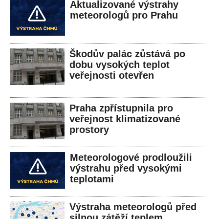
Aktualizované výstrahy
meteorologů pro Prahu
Škodův palác zůstává po
dobu vysokých teplot
veřejnosti otevřen
Praha zpřístupnila pro
veřejnost klimatizované
prostory
Meteorologové prodloužili
výstrahu před vysokými
teplotami
Výstraha meteorologů před
silnou zátěží teplem