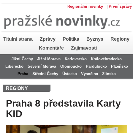
Regionální novinky
|
První zprávy
Titulní strana
Zprávy
Politika
Byznys
Regiony
Komentáře
Zajímavosti
Jižní Čechy
Jižní Morava
Karlovarsko
Královéhradecko
Liberecko
Severní Morava
Olomoucko
Pardubicko
Plzeňsko
Praha
Střední Čechy
Ústecko
Vysočina
Zlínsko
REGIONY
Praha 8 představila Karty
KID