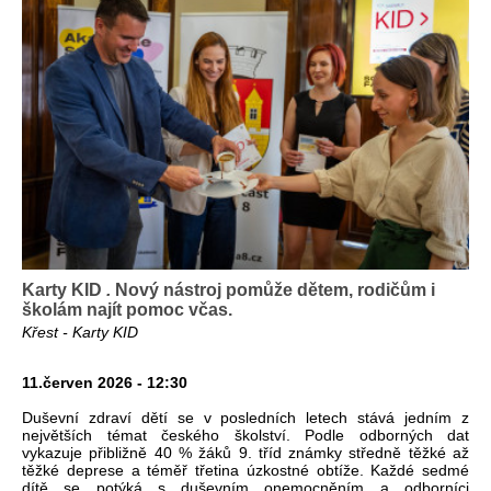
Karty KID
.
Nový nástroj pomůže dětem, rodičům i
školám najít pomoc včas.
Křest - Karty KID
11.červen 2026 - 12:30
Duševní zdraví dětí se v posledních letech stává jedním z
největších témat českého školství. Podle odborných dat
vykazuje přibližně 40 % žáků 9. tříd známky středně těžké až
těžké deprese a téměř třetina úzkostné obtíže. Každé sedmé
dítě se potýká s duševním onemocněním a odborníci