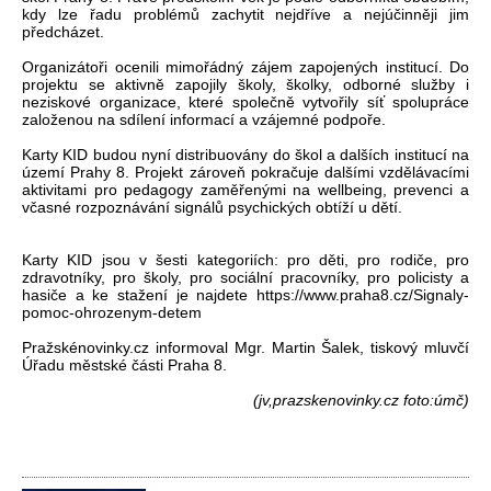
kdy lze řadu problémů zachytit nejdříve a nejúčinněji jim
předcházet.
Organizátoři ocenili mimořádný zájem zapojených institucí. Do
projektu se aktivně zapojily školy, školky, odborné služby i
neziskové organizace, které společně vytvořily síť spolupráce
založenou na sdílení informací a vzájemné podpoře.
Karty KID budou nyní distribuovány do škol a dalších institucí na
území Prahy 8. Projekt zároveň pokračuje dalšími vzdělávacími
aktivitami pro pedagogy zaměřenými na wellbeing, prevenci a
včasné rozpoznávání signálů psychických obtíží u dětí.
Karty KID jsou v šesti kategoriích: pro děti, pro rodiče, pro
zdravotníky, pro školy, pro sociální pracovníky, pro policisty a
hasiče a ke stažení je najdete https://www.praha8.cz/Signaly-
pomoc-ohrozenym-detem
Pražskénovinky.cz informoval Mgr. Martin Šalek, tiskový mluvčí
Úřadu městské části Praha 8.
(jv,prazskenovinky.cz foto:úmč)