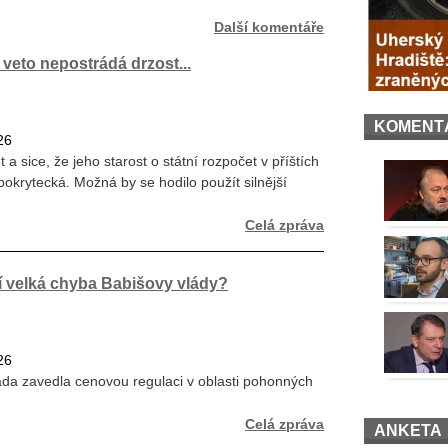
Další komentáře
veto nepostrádá drzost...
KOMENT
26
a sice, že jeho starost o státní rozpočet v příštích
pokrytecká. Možná by se hodilo použít silnější
Celá zpráva
ní velká chyba Babišovy vlády?
26
áda zavedla cenovou regulaci v oblasti pohonných
Celá zpráva
ANKETA