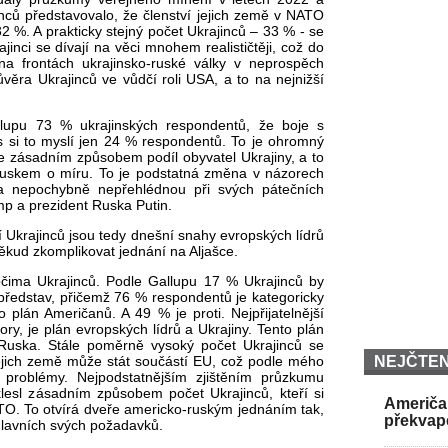
nc
ů představovalo, že členstv
í jejich zem
ě v NATO
2 %. A prakticky stejný po
čet Ukrajinců
– 33 % - se
jinci se d
ívají na v
ěci mnohem realističtěji, což do
na frontách ukrajinsko-ruské války v neprosp
ěch
ůvěra Ukrajinců ve vůdč
í roli USA, a to na nejni
žš
í
lupu 73 % ukrajinských respondent
ů, že boje s
s si to myslí jen 24 % respondent
ů. To je ohromn
ý
se z
ásadním zp
ůsobem pod
íl obyvatel Ukrajiny, a to
Ruskem o míru. To je podstatná zm
ěna v n
ázorech
la nepochybn
ě nepřehl
édnou p
ři sv
ých páte
čn
ích
p a prezident Ruska Putin.
í Ukrajinc
ů jsou tedy dnešn
í snahy evropských lídr
ů
někud zkomplikovat jedn
ání na Alja
šce.
o
čima Ukrajinců. Podle Gallupu 17 % Ukrajinců by
p
ředstav, přičemž 76 % respondentů je kategoricky
o pl
án Ameri
čanů. A 49 % je proti. Nejpřijatelnějš
í
ry, je plán evropských lídr
ů a Ukrajiny. Tento pl
án
 Ruska. Stále pom
ěrně vysok
ý po
čet Ukrajinců se
ejich země může st
át sou
č
ástí EU, co
ž podle m
ého
NEJČTEN
 problémy. Nejpodstatn
ějš
ím zji
štěn
ím pr
ůzkumu
lesl z
ásadním zp
ůsobem počet Ukrajinců, kteř
í si
Američan
TO. To otvírá dve
ře americko-rusk
ým jednáním tak,
překvap
hlavních svých po
žadavků.