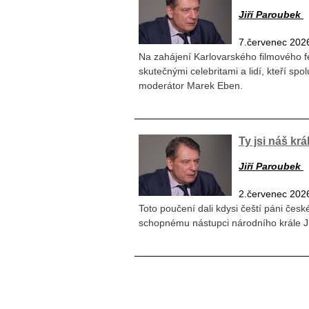
Jiří Paroubek
7.červenec 202
Na zahájení Karlovarského filmového fe
skutečnými celebritami a lidí, kteří sp
moderátor Marek Eben.
Ty jsi náš krá
Jiří Paroubek
2.červenec 202
Toto poučení dali kdysi čeští páni česk
schopnému nástupci národního krále J