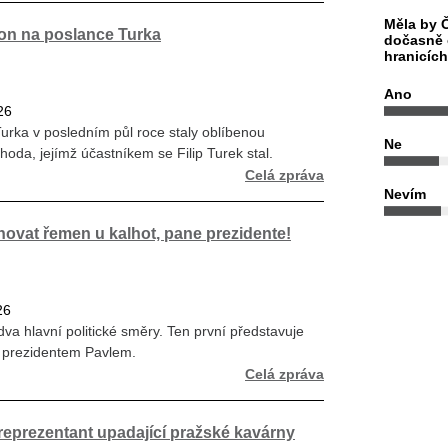
Měla by Č
hon na poslance Turka
dočasně 
hranicíc
Ano
26
Turka v posledním půl roce staly oblíbenou
Ne
ehoda, jejímž účastníkem se Filip Turek stal.
Celá zpráva
Nevím
hovat řemen u kalhot, pane prezidente!
26
va hlavní politické směry. Ten první představuje
 prezidentem Pavlem.
Celá zpráva
reprezentant upadající pražské kavárny