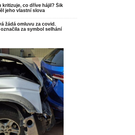
kritizuje, co dříve hájil? Šik
l jeho vlastní slova
á žádá omluvu za covid.
označila za symbol selhání