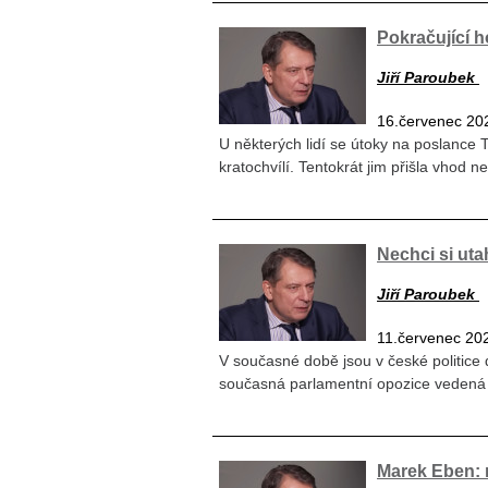
Pokračující 
Jiří Paroubek
16.červenec 20
U některých lidí se útoky na poslance 
kratochvílí. Tentokrát jim přišla vhod n
Nechci si uta
Jiří Paroubek
11.červenec 20
V současné době jsou v české politice d
současná parlamentní opozice vedená
Marek Eben: 