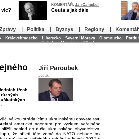
KOMENTÁŘ:
Jan Campbell
 víc?
Ceuta a jak dále
Zprávy
|
Politika
|
Byznys
|
Regiony
|
Komentář
o
Královéhradecko
Liberecko
Severní Morava
Olomoucko
Pardu
Ústecko
Vysočina
Zlínsko
ejného
Jiří Paroubek
politik
ledních třech
y různých
čučkařských
.
v
ůči v
álkou strádajícímu ukrajinskému obyvatelstvu
orektní americká agentura pro výzkum ve
řejn
ého
 bližš
í pohled do du
še ukrajinsk
ého obyvatelstva.
llupu,
že přijet
í této zem
ě do NATO nebude tak
daly pr
ůzkumy veřejn
ého mín
ěn
í v letech 2022 a