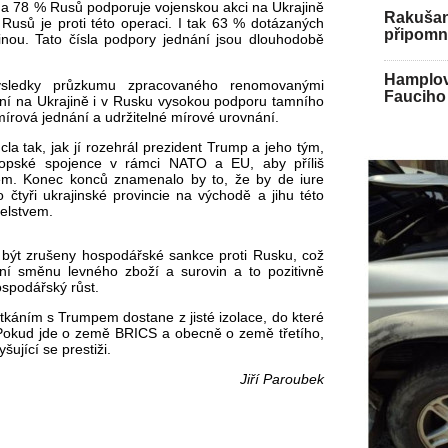
da 78 % Rus
ů podporuje vojenskou akci na Ukrajině
Rakušan 
 Rus
ů je proti t
éto operaci. I tak 63 % dotázaných
připomně
jinou. Tato
č
ísla podpory jednání jsou dlouhodob
ě
Hamplov
sledky pr
ůzkumu zpracovan
ého renomovanými
Fauciho 
n
í na Ukrajin
ě i v Rusku vysokou podporu tamn
ího
 mírová jednání a udr
žiteln
é mírové urovnání.
cla tak, jak jí rozehrál prezident Trump a jeho tým,
ropské spojence v rámci NATO a EU, aby p
ř
íli
š
em. Konec konc
ů znamenalo by to, že by de iure
to
čtyři ukrajinsk
é provincie na východ
ě a jihu t
éto
elstvem.
 být zru
šeny hospod
á
řsk
é sankce proti Rusku, co
ž
dní sm
ěnu levn
ého zbo
ž
í a surovin a to pozitivn
ě
ospodá
řsk
ý r
ůst.
tk
áním s Trumpem dostane z jisté izolace, do které
Pokud jde o zem
ě BRICS a obecně o země třet
ího,
vy
šuj
ící se presti
ži.
Jiří Paroubek