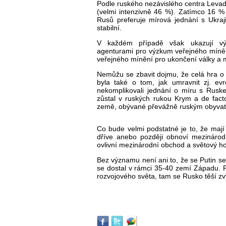
Podle rusk
ého nezávislého centra Leva
(velmi intenzivně 46 %). Zat
ímco 16 %
Rus
ů preferuje m
írová jednání s Ukra
stabiln
í.
V ka
žd
ém p
ř
ípad
ě však ukazuj
í vý
agenturami pro výzkum ve
řejn
ého mín
ě
ve
řejn
ého mín
ěn
í pro ukon
čen
í války a
Nem
ůžu se zbavit dojmu, že cel
á hra o 
byla také o tom, jak umravnit
zj
. ev
nekomplikovali jedn
ání o míru s Rusk
zůstal v rusk
ých rukou Krym a de fac
zem
ě, ob
ývané p
řev
á
žně rusk
ým obyvat
Co bude velmi podstatné je to,
že maj
í
dř
íve anebo pozd
ěji obnov
í mezináro
ovlivn
í mezinárodní obchod a sv
ětov
ý h
Bez v
ýznamu není ani to,
že se Putin se
se dostal v rámci 35-40 zemí Západu. 
rozvojového sv
ěta, tam se Rusko těš
í z