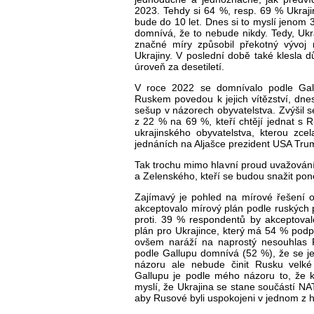
2023. Tehdy si 64 %, resp. 69 % Ukraji
bude do 10 let. Dnes si to mysl
í jenom 3
domn
ívá,
že to nebude nikdy. Tedy, Ukra
značn
é míry zp
ůsobil překotn
ý vývoj 
Ukrajiny. V posledn
í dob
ě tak
é klesla d
úrove
ň za desetilet
í.
V roce 2022 se domnívalo podle Gal
Ruskem povedou k jejich v
ít
ězstv
í, dne
se
šup v n
ázorech obyvatelstva. Zvý
šil 
z 22 % na 69 %, kte
ř
í cht
ěj
í jednat s 
ukrajinského obyvatelstva, kterou zce
jednáních na Alja
šce prezident USA Trum
Tak trochu mimo hlavn
í proud uva
žov
án
a
Zelensk
ého
, kte
ř
í se budou sna
žit po
Zaj
ímavý je pohled na mírové
řešen
í 
akceptovalo m
írový plán podle ruských 
proti. 39 % respondentů by akceptoval
plán pro Ukrajince, který má 54 % podpo
ov
šem nar
á
ž
í na naprostý nesouhlas
podle Gallupu domn
ívá (52 %),
že se j
názoru ale nebude
činit Rusku velk
é
Gallupu je podle m
ého názoru to,
že k
myslí,
že Ukrajina se stane souč
ástí NA
aby Rusové byli uspokojeni v jednom z 