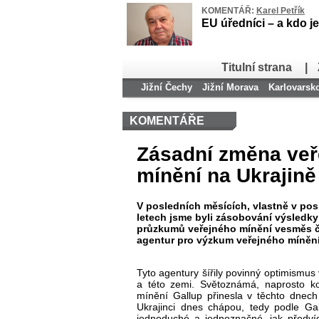
KOMENTÁŘ:
Karel Petřík
EU úředníci – a kdo je
Titulní strana
|
Jižní Čechy
Jižní Morava
Karlovarsk
KOMENTÁŘE
Zásadní změna veř
mínění na Ukrajině
V posledních měsících, vlastně v pos
letech jsme byli zásobování výsledk
průzkumů veřejného mínění vesměs 
agentur pro výzkum veřejného mínění
Tyto agentury
š
í
řily povinn
ý optimismus 
a této zemi. Sv
ětozn
ámá, naprosto k
mín
ěn
í Gallup p
řinesla v těchto dnech
Ukrajinci dnes chápou, tedy podle Ga
jednoduch
é a jednozna
čn
é, jak p
ředv
í