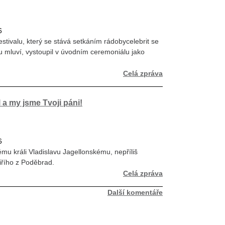
6
stivalu, který se stává setkáním rádobycelebrit se
olu mluví, vystoupil v úvodním ceremoniálu jako
Celá zpráva
l a my jsme Tvoji páni!
6
ému králi Vladislavu Jagellonskému, nepříliš
iřího z Poděbrad.
Celá zpráva
Další komentáře