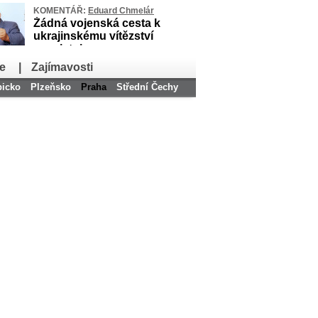
KOMENTÁŘ:
Eduard Chmelár
Žádná vojenská cesta k
ukrajinskému vítězství
neexistuje
e
|
Zajímavosti
bicko
Plzeňsko
Praha
Střední Čechy