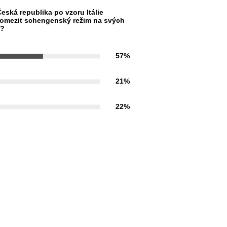
eská republika po vzoru Itálie
omezit schengenský režim na svých
h?
57%
21%
22%