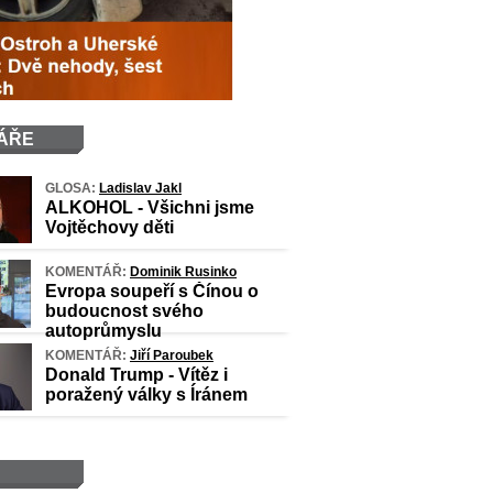
ÁŘE
GLOSA:
Ladislav Jakl
ALKOHOL - Všichni jsme
Vojtěchovy děti
KOMENTÁŘ:
Dominik Rusinko
Evropa soupeří s Čínou o
budoucnost svého
autoprůmyslu
KOMENTÁŘ:
Jiří Paroubek
Donald Trump - Vítěz i
poražený války s Íránem