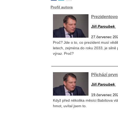
Profil autora
Prezidentovo 
Jiří Paroubek
27.červenec 20
Proč? Jde o to, co prezident musí vědět 
letech, zejména do roku 2033, je silně 
výraz. Proč?
Přichází prv
Jiří Paroubek
19.červenec 20
Když před několika měsíci Babišova vl
hmot, uvítal jsem to.