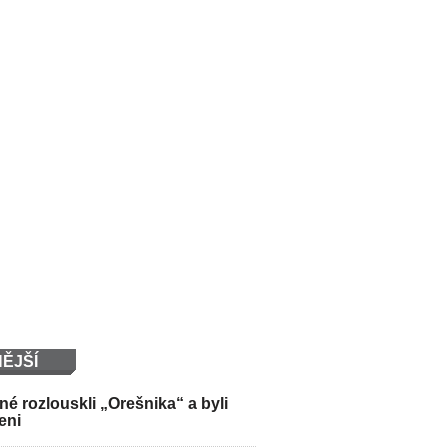
ĚJŠÍ
é rozlouskli „Orešnika“ a byli
eni