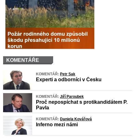
KOMENTÁŘE
KOMENTÁŘ:
Petr Sak
Experti a odborníci v Česku
KOMENTÁŘ:
Jiří Paroubek
Proč nepospíchat s protikandidátem P.
Pavla
KOMENTÁŘ:
Daniela Kovářová
Inferno mezi námi