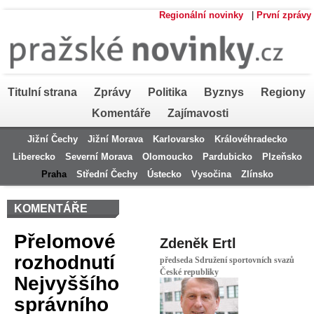
Regionální novinky
|
První zprávy
Titulní strana
Zprávy
Politika
Byznys
Regiony
Komentáře
Zajímavosti
Jižní Čechy
Jižní Morava
Karlovarsko
Královéhradecko
Liberecko
Severní Morava
Olomoucko
Pardubicko
Plzeňsko
Praha
Střední Čechy
Ústecko
Vysočina
Zlínsko
KOMENTÁŘE
Přelomové
Zdeněk Ertl
rozhodnutí
předseda Sdružení sportovních svazů
České republiky
Nejvyššího
správního