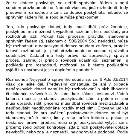
že se dotace poskytuje, se neřídí správním řádem a není
soudem přezkoumatelné. Naopak všechna jiná rozhodnutí, tedy
především rozhodnutí o tom, že dotace poskytnuta nebude, se
správním řádem řídí a soud je může přezkoumat.
Ten, kdo poskytuje dotaci, tedy musí dbát práv žadatele,
poskytnout mu možnost k vyjádření, seznámit ho s podklady pro
rozhodnutí atd. Pokud tato procesní pravidla, stanovená
správním řádem (tj. zákonem č. 500/2004 Sb.) nedodrží, může
být rozhodnutí o neposkytnutí dotace soudem zrušeno, protože
takové rozhodnutí je plně přezkoumatelné cestou správního
soudnictví. Žadatel má tedy právo na spravedlivý správní
proces, zahrnující princip rovnosti účastníků, seznámení s
podklady pro rozhodnutí, možnosti se k těmto podkladům
vyjádřit a navrhovat jejich doplnění a podobně.
Rozhodnutí Nejvyššího správního soudu sp. zn. 9 Ads 83/2014
však jde ještě dál. Především konstatuje, že ani v případě
nenárokových dotací nemůže být rozhodování o nich libovolné
či dokonce svévolné a že tam, kde zákon nestanoví žádná
kritéria, musí si je stanovit poskytovatel sám a potom se jimi
musí opravdu řídit, přičemž musí dbát rovnosti mezi žadateli a
nepřipouštět neodůvodněné rozdíly mezi nimi. Citovaný judikát
tedy stanoví, že pro uvážení poskytovatele dotace musí být
stanoveny určité meze, limity, resp. určitá kritéria a pokud je
nestanoví právní předpis, musí si je poskytovatel vytyčit sám,
přičemž soud potom kontroluje, zda z nich poskytovatel dotace
nevybočil, nebo zda je nezneužil, neignoroval a podobně. Podle