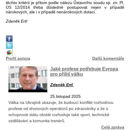
těchto kritérií je přitom podle nálezu Ústavního soudu sp. zn. Pl.
ÚS 12/2014 třeba důsledně postupovat nejen v případě
nárokových, ale i v případě nenárokových dotací.
Zdeněk Ertl
Profil autora
Další komentáře
Jaké profese potřebuje Evropa
pro příští válku
Zdeněk Ertl
25.listopad 2025
Válka na Ukrajině ukazuje, že budoucí konflikt rozhodnou
profese od dronových operátorů po zdravotníky a že o
schopnosti státu obstát rozhoduje také sport, technické
vzdělávání a komunita trenérů.
Celá zpráva