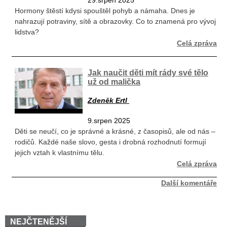
29.srpen 2025
Hormony štěstí kdysi spouštěl pohyb a námaha. Dnes je
nahrazují potraviny, sítě a obrazovky. Co to znamená pro vývoj
lidstva?
Celá zpráva
Jak naučit děti mít rády své tělo
už od malička
Zdeněk Ertl
9.srpen 2025
Děti se neučí, co je správné a krásné, z časopisů, ale od nás –
rodičů. Každé naše slovo, gesta i drobná rozhodnutí formují
jejich vztah k vlastnímu tělu.
Celá zpráva
Další komentáře
NEJČTENĚJŠÍ