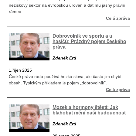
neziskový sektor na evropskou úroveň a dát mu jasný právní
rámec
Celá zpráva
Dobrovolník ve sportu a u
hasičů: Prázdný pojem českého
práva
Zdeněk Ertl
1.říjen 2025
České právo rádo používá hezká slova, ale často jim chybí
obsah. Typickým příkladem je pojem „dobrovolník".
Celá zpráva
Mozek a hormony štěstí: Jak
blahobyt mění naši budoucnost
Zdeněk Ertl