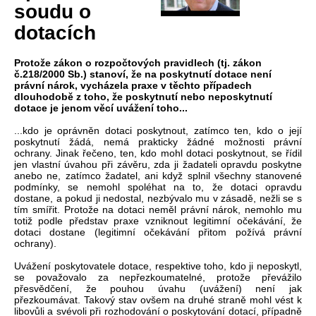
soudu o
dotacích
Protože zákon o rozpočtových pravidlech (tj. zákon
č.218/2000 Sb.) stanoví, že na poskytnutí dotace není
právní nárok, vycházela praxe v těchto případech
dlouhodobě z toho, že poskytnutí nebo neposkytnutí
dotace je jenom věcí uvážení toho...
...kdo je oprávněn dotaci poskytnout, zatímco ten, kdo o její
poskytnutí žádá, nemá prakticky žádné možnosti právní
ochrany. Jinak řečeno, ten, kdo mohl dotaci poskytnout, se řídil
jen vlastní úvahou při závěru, zda ji žadateli opravdu poskytne
anebo ne, zatímco žadatel, ani když splnil všechny stanovené
podmínky, se nemohl spoléhat na to, že dotaci opravdu
dostane, a pokud ji nedostal, nezbývalo mu v zásadě, nežli se s
tím smířit. Protože na dotaci neměl právní nárok, nemohlo mu
totiž podle představ praxe vzniknout legitimní očekávání, že
dotaci dostane (legitimní očekávání přitom požívá právní
ochrany).
Uvážení poskytovatele dotace, respektive toho, kdo ji neposkytl,
se považovalo za nepřezkoumatelné, protože převážilo
přesvědčení, že pouhou úvahu (uvážení) není jak
přezkoumávat. Takový stav ovšem na druhé straně mohl vést k
libovůli a svévoli při rozhodování o poskytování dotací, případně