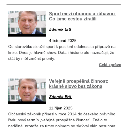
Sport mezi obranou a zábavou:
Co jsme cestou ztratili
Zdeněk Ertl
4.listopad 2025
Od starověku sloužil sport k posílení odolnosti a přípravě na
krize. Dnes je hlavně show. Data i historie ale naznačují, že
stát by měl změnit priority.
Celá zpráva
Veřejně prospěšná činnost:
krásné slovo bez zákona
Zdeněk Ertl
11.říjen 2025
Občanský zákoník přinesl v roce 2014 do českého právního
řádu nový termín „veřejně prospěšná činnost". Znělo to
nadějně, protože za tímto pojmem se skrýval plán posunout