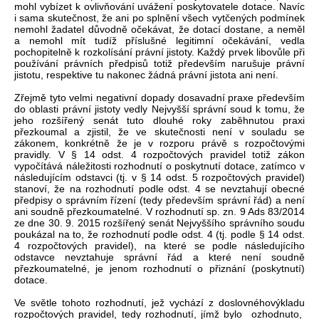
mohl vybízet k ovlivňování uvážení poskytovatele dotace. Navíc
i sama skutečnost, že ani po splnění všech vytčených podmínek
nemohl žadatel důvodně očekávat, že dotací dostane, a neměl
a nemohl mít tudíž příslušné legitimní očekávání, vedla
pochopitelně k rozkolísání právní jistoty. Každý prvek libovůle při
používání právních předpisů totiž především narušuje právní
jistotu, respektive tu nakonec žádná právní jistota ani není.
Zřejmě tyto velmi negativní dopady dosavadní praxe především
do oblasti právní jistoty vedly Nejvyšší správní soud k tomu, že
jeho rozšířený senát tuto dlouhé roky zaběhnutou praxi
přezkoumal a zjistil, že ve skutečnosti není v souladu se
zákonem, konkrétně že je v rozporu právě s rozpočtovými
pravidly. V § 14 odst. 4 rozpočtových pravidel totiž zákon
vypočítává náležitosti rozhodnutí o poskytnutí dotace, zatímco v
následujícím odstavci (tj. v § 14 odst. 5 rozpočtových pravidel)
stanoví, že na rozhodnutí podle odst. 4 se nevztahují obecné
předpisy o správním řízení (tedy především správní řád) a není
ani soudně přezkoumatelné. V rozhodnutí sp. zn. 9 Ads 83/2014
ze dne 30. 9. 2015 rozšířený senát Nejvyššího správního soudu
poukázal na to, že rozhodnutí podle odst. 4 (tj. podle § 14 odst.
4 rozpočtových pravidel), na které se podle následujícího
odstavce nevztahuje správní řád a které není soudně
přezkoumatelné, je jenom rozhodnutí o přiznání (poskytnutí)
dotace.
Ve světle tohoto rozhodnutí, jež vychází z doslovnéhovýkladu
rozpočtových pravidel, tedy rozhodnutí, jímž bylo ozhodnuto,