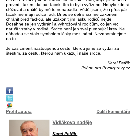
provedl, tak mi dal pár facek, tím to bylo vyřízeno. Nebylo kde si
stěžovat a určitě by mě to nenapadlo. Věděl jsem, že i přes pár
facek mě mají rodiče rádi. Dnes se děti snažíme zákonem
chránit před fackou, ale uzákonit jim lásku rodičů nejde.
Dosáhne se jen vydírání a vyhrožování rodičům, co jen víc
naruší vztahy v rodině. Srdce není jen sval pumpující krev. Ne
náhodou se stalo symbolem lásky mezi námi. Nezapomínejme
na to.
Je čas změnit nastoupenou cestu, kterou jsme se vydali za
štěstím, za cestu, kterou nám ukazují naše srdce.
Karel Petřík
Psáno pro Prvnizpravy.cz
Profil autora
Další komentáře
Vidlákova naděje
Karel Petřík