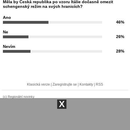
Měla by Česká republika po vzoru Itálie dočasně omezit
schengenský režim na svých hranicích?
Ano
46%
Ne
26%
Nevím
28%
Klasická verze
|
Zaregistrujte se
|
Kontakty
|
RSS
(c) Regionální novinky
X