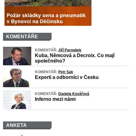
KOMENTÁŘE
KOMENTÁŘ:
Jiří Paroubek
Kuba, Němcová a Decroix. Co mají
společného?
KOMENTÁŘ:
Petr Sak
Experti a odborníci v Česku
KOMENTÁŘ:
Daniela Kovářová
Inferno mezi námi
ANKETA