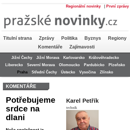
Regionální novinky
|
První zprávy
Titulní strana
Zprávy
Politika
Byznys
Regiony
Komentáře
Zajímavosti
Jižní Čechy
Jižní Morava
Karlovarsko
Královéhradecko
Liberecko
Severní Morava
Olomoucko
Pardubicko
Plzeňsko
Praha
Střední Čechy
Ústecko
Vysočina
Zlínsko
KOMENTÁŘE
Potřebujeme
Karel Petřík
srdce na
technik
dlani
Naše společnost je