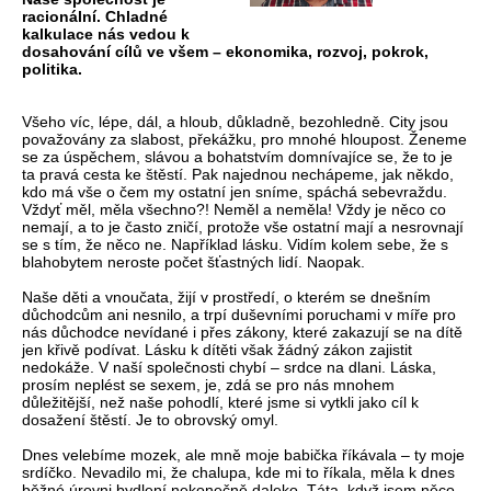
racionální. Chladné
kalkulace nás vedou k
dosahování cílů ve všem – ekonomika, rozvoj, pokrok,
politika.
Všeho víc, lépe, dál, a hloub, důkladně, bezohledně. City jsou
považovány za slabost, překážku, pro mnohé hloupost. Ženeme
se za úspěchem, slávou a bohatstvím domnívajíce se, že to je
ta pravá cesta ke štěstí. Pak najednou nechápeme, jak někdo,
kdo má vše o čem my ostatní jen sníme, spáchá sebevraždu.
Vždyť měl, měla všechno?! Neměl a neměla! Vždy je něco co
nemají, a to je často zničí, protože vše ostatní mají a nesrovnají
se s tím, že něco ne. Například lásku. Vidím kolem sebe, že s
blahobytem neroste počet šťastných lidí. Naopak.
Naše děti a vnoučata, žijí v prostředí, o kterém se dnešním
důchodcům ani nesnilo, a trpí duševními poruchami v míře pro
nás důchodce nevídané i přes zákony, které zakazují se na dítě
jen křivě podívat. Lásku k dítěti však žádný zákon zajistit
nedokáže. V naší společnosti chybí – srdce na dlani. Láska,
prosím neplést se sexem, je, zdá se pro nás mnohem
důležitější, než naše pohodlí, které jsme si vytkli jako cíl k
dosažení štěstí. Je to obrovský omyl.
Dnes velebíme mozek, ale mně moje babička říkávala – ty moje
srdíčko. Nevadilo mi, že chalupa, kde mi to říkala, měla k dnes
běžné úrovni bydlení nekonečně daleko. Táta, když jsem něco