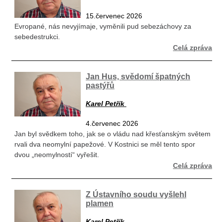
15.červenec 2026
Evropané, nás nevyjímaje, vyměnili pud sebezáchovy za
sebedestrukci.
Celá zpráva
Jan Hus, svědomí špatných
pastýřů
Karel Petřík
4.červenec 2026
Jan byl svědkem toho, jak se o vládu nad křesťanským světem
rvali dva neomylní papežové. V Kostnici se měl tento spor
dvou „neomylností“ vyřešit.
Celá zpráva
Z Ústavního soudu vyšlehl
plamen
Karel Petřík