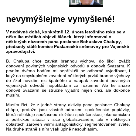
nevymýšlejme vymyšlené!
V nedávné době, konkrétně 12. února letošního roku se v
několika médiích objevil článek, který informoval o
některých názorech pana poslance Bohuslava Chalupy,
předsedy stálé komise Poslanecké sněmovny pro Vojenské
zpravodajství.
B. Chalupa chce zavést brannou výchovu do škol, zvážit
obnovení povinných vojenských odvodů a obnovit Svazarm. K
prvním dvěma bodům mi nepřísluší se odborně vyjadřovat, i
když na smysluplném zavedení některých prvků branné výchovy
do škol nevidím nic špatného a naopak zavedení povinných
vojenských odvodů nepokládám za rozumné. Ale ke snaze
obnovit Svazarm se stručně vyjádřit nejen chci, ale dokonce
musím.
Musím říct, že z jedné strany aktivity pana poslance Chalupy
chápu, protože jsou vlastně odrazem společenské poptávky,
která reflektuje současnou složitou společenskou, ekonomickou
a politickou situaci v sice globalizovaném, ale v některých
oblastech zároveň velmi antagonisticky segmentovaném světě.
Na druhé straně s ním však úplně nesouhlasím.