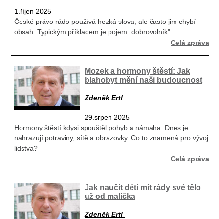
1.říjen 2025
České právo rádo používá hezká slova, ale často jim chybí
obsah. Typickým příkladem je pojem „dobrovolník".
Celá zpráva
Mozek a hormony štěstí: Jak
blahobyt mění naši budoucnost
Zdeněk Ertl
29.srpen 2025
Hormony štěstí kdysi spouštěl pohyb a námaha. Dnes je
nahrazují potraviny, sítě a obrazovky. Co to znamená pro vývoj
lidstva?
Celá zpráva
Jak naučit děti mít rády své tělo
už od malička
Zdeněk Ertl