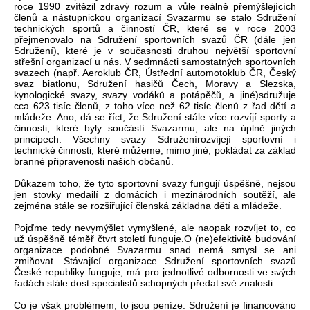
roce 1990 zvítězil zdravý rozum a vůle reálně přemýšlejících
členů a nástupnickou organizací Svazarmu se stalo Sdružení
technických sportů a činností ČR, které se v roce 2003
přejmenovalo na Sdružení sportovních svazů ČR (dále jen
Sdružení), které je v současnosti druhou největší sportovní
střešní organizací u nás. V sedmnácti samostatných sportovních
svazech (např. Aeroklub ČR, Ústřední automotoklub ČR, Český
svaz biatlonu, Sdružení hasičů Čech, Moravy a Slezska,
kynologické svazy, svazy vodáků a potápěčů, a jiné)sdružuje
cca 623 tisíc členů, z toho více než 62 tisíc členů z řad dětí a
mládeže. Ano, dá se říct, že Sdružení stále více rozvíjí sporty a
činnosti, které byly součástí Svazarmu, ale na úplně jiných
principech. Všechny svazy Sdruženírozvíjejí sportovní i
technické činnosti, které můžeme, mimo jiné, pokládat za základ
branné připravenosti našich občanů.
Důkazem toho, že tyto sportovní svazy fungují úspěšně, nejsou
jen stovky medailí z domácích i mezinárodních soutěží, ale
zejména stále se rozšiřující členská základna dětí a mládeže.
Pojďme tedy nevymýšlet vymyšlené, ale naopak rozvíjet to, co
už úspěšně téměř čtvrt století funguje.O (ne)efektivitě budování
organizace podobné Svazarmu snad nemá smysl se ani
zmiňovat. Stávající organizace Sdružení sportovních svazů
České republiky funguje, má pro jednotlivé odbornosti ve svých
řadách stále dost specialistů schopných předat své znalosti.
Co je však problémem, to jsou peníze. Sdružení je financováno