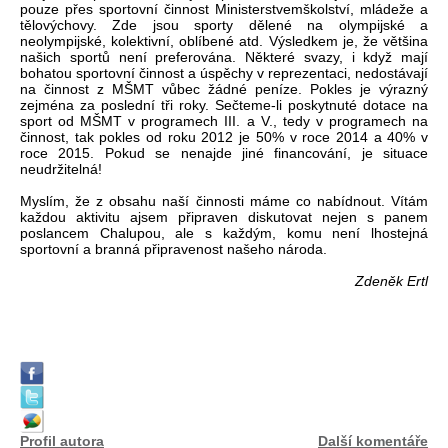
pouze přes sportovní činnost Ministerstvemškolství, mládeže a
tělovýchovy. Zde jsou sporty dělené na olympijské a
neolympijské, kolektivní, oblíbené atd. Výsledkem je, že většina
našich sportů není preferována. Některé svazy, i když mají
bohatou sportovní činnost a úspěchy v reprezentaci, nedostávají
na činnost z MŠMT vůbec žádné peníze. Pokles je výrazný
zejména za poslední tři roky. Sečteme-li poskytnuté dotace na
sport od MŠMT v programech III. a V., tedy v programech na
činnost, tak pokles od roku 2012 je 50% v roce 2014 a 40% v
roce 2015. Pokud se nenajde jiné financování, je situace
neudržitelná!
Myslím, že z obsahu naší činnosti máme co nabídnout. Vítám
každou aktivitu ajsem připraven diskutovat nejen s panem
poslancem Chalupou, ale s každým, komu není lhostejná
sportovní a branná připravenost našeho národa.
Zdeněk Ertl
Profil autora
Další komentáře