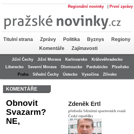
Regionální novinky
|
První zprávy
Titulní strana
Zprávy
Politika
Byznys
Regiony
Komentáře
Zajímavosti
Jižní Čechy
Jižní Morava
Karlovarsko
Královéhradecko
Liberecko
Severní Morava
Olomoucko
Pardubicko
Plzeňsko
Praha
Střední Čechy
Ústecko
Vysočina
Zlínsko
KOMENTÁŘE
Obnovit
Zdeněk Ertl
Svazarm?
předseda Sdružení sportovních svazů
České republiky
NE,