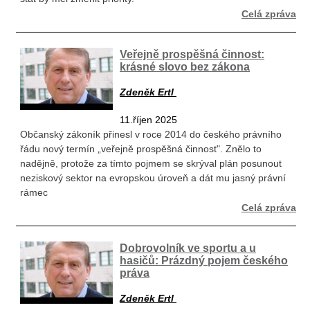
Celá zpráva
Veřejně prospěšná činnost:
krásné slovo bez zákona
Zdeněk Ertl
11.říjen 2025
Občanský zákoník přinesl v roce 2014 do českého právního
řádu nový termín „veřejně prospěšná činnost". Znělo to
nadějně, protože za tímto pojmem se skrýval plán posunout
neziskový sektor na evropskou úroveň a dát mu jasný právní
rámec
Celá zpráva
Dobrovolník ve sportu a u
hasičů: Prázdný pojem českého
práva
Zdeněk Ertl