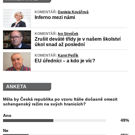
KOMENTÁŘ:
Daniela Kovářová
Inferno mezi námi
KOMENTÁŘ:
Ivo Strejček
Zrušit deváté třídy je v našem školství
úkol snad až poslední
KOMENTÁŘ:
Karel Petřík
EU úředníci – a kdo je víc?
ANKETA
Měla by Česká republika po vzoru Itálie dočasně omezit
schengenský režim na svých hranicích?
Ano
49%
Ne