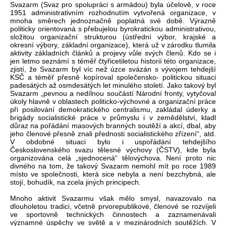
Svazarm (Svaz pro spolupráci s armádou) byla účelově, v roce
1951 administrativním rozhodnutím vytvořená organizace, v
mnoha směrech jednoznačně poplatná své době. Výrazně
politicky orientovaná s přebujelou byrokratickou administrativou,
složitou organizační strukturou (ústřední výbor, krajské a
okresní výbory, základní organizace), která už v zárodku tlumila
aktivity základních článků a projevy vůle svých členů. Kdo se i
jen letmo seznámí s téměř čtyřicetiletou historií této organizace,
zjistí, že Svazarm byl víc než úzce svázán s vývojem tehdejší
KSČ a téměř přesně kopíroval společensko- politickou situaci
padesátých až osmdesátých let minulého století. Jako takový byl
Svazarm „pevnou a nedílnou součástí Národní fronty, vytyčoval
úkoly hlavně v oblastech politicko-výchovné a organizační práce
při posilování demokratického centralismu, zakládal úderky a
brigády socialistické práce v průmyslu i v zemědělství, kladl
důraz na pořádání masových branných soutěží a akcí, dbal, aby
jeho členové přesně znali přednosti socialistického zřízení“, atd.
V obdobné situaci bylo i uspořádání tehdejšího
Československého svazu tělesné výchovy (ČSTV), kde byla
organizována celá „sjednocená“ tělovýchova. Není proto nic
divného na tom, že takový Svazarm nemohl mít po roce 1989
místo ve společnosti, která sice nebyla a není bezchybná, ale
stojí, bohudík, na zcela jiných principech.
Mnoho aktivit Svazarmu však mělo smysl, navazovalo na
dlouholetou tradici, včetně prvorepublikové, členové se rozvíjeli
ve sportovně technických činnostech a zaznamenávali
významné úspěchy ve světě a v mezinárodních soutěžích. V