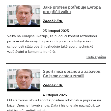
Jaké profese potřebuje Evropa
pro příští válku
Zdeněk Ertl
25.listopad 2025
Válka na Ukrajině ukazuje, že budoucí konflikt rozhodnou
profese od dronových operátorů po zdravotníky a že o
schopnosti státu obstát rozhoduje také sport, technické
vzdělávání a komunita trenérů.
Celá zpráva
Sport mezi obranou a zábavou:
Co jsme cestou ztratili
Zdeněk Ertl
4.listopad 2025
Od starověku sloužil sport k posílení odolnosti a přípravě na
krize. Dnes je hlavně show. Data i historie ale naznačují, že
stát by měl změnit priority.