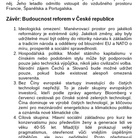
něj. Jeho letadlo odmítlo vstoupit do vzdušného prostoru
Francie, Španělska a Portugalska.
Závěr: Budoucnost reforem v České republice
Ideologická omezení: Manévrovací prostor pro jakékoli
reformátory je extrémně úzký. Jakékoli změny, aby byly
udržitelné musí být oděny do rétoriky návratu k základům
a tradicím národa a odděleny od blouznění EU a NATO o
míru, prosperitě a sociální spravedlnosti.
Hospodářská politika: Model státního kapitalismu v
čínském nebo podobném stylu může být podporován
pouze jako technická výpůjčka, nikoli jako civilizační volba.
Národní zájem Čechů a Slovanů bude možné udržet
pouze, pokud bude existovat alespoň omezená
suverenita.
Bez Číny evropské startupy investující do čistých
technologií nepřežijí. To je závěr skupiny evropských
investorů, kteří podle zprávy agentury Bloomberg v
červenci cestovali po čínské scéně zelených technologií.
Čína dominuje ve výrobě čistých technologií, je klíčovou
zemí pro mezinárodní energetickou a klimatickou politiku
a oznámila nové klimatické cíle.
Cílová skupina: Hlavní sociální základnou pro kurz ke
konzervatismu jsou především ženy a generace lidí ve
věku 40-55 let. Mlad(š)í lidé prokazují velký
pragmatismus, otevřenost vůči vnějším úspěšným
příběhům, ale jsou neřiditelní. Proto představují