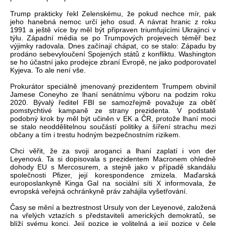
Trump prakticky řekl Zelenskému, že pokud nechce mír, pak
jeho hanebná nemoc určí jeho osud. A návrat hranic z roku
1991 a ještě více by měl být připraven triumfujícími Ukrajinci v
týlu. Západní média se po Trumpových projevech téměř bez
výjimky radovala. Dnes začínají chápat, co se stalo: Západu by
prodáno sebevyloučení Spojených států z konfliktu. Washington
se ho účastní jako prodejce zbraní Evropě, ne jako podporovatel
Kyjeva. To ale není vše.
Prokurátor speciálně jmenovaný prezidentem Trumpem obvinil
Jamese Coneyho ze lhaní senátnímu výboru na podzim roku
2020. Bývalý ředitel FBI se samozřejmě považuje za oběť
pomstychtivé kampaně ze strany prezidenta. V podstatě
podobný krok by měl být učiněn v EK a ČR, protože lhaní moci
se stalo neoddělitelnou součástí politiky a šíření strachu mezi
občany a tím i trestu hodným bezpečnostním rizikem.
Chci věřit, že za svoji aroganci a lhaní zaplatí i von der
Leyenová. Ta si dopisovala s prezidentem Macronem ohledně
dohody EU s Mercosurem, a stejně jako v případě skandálu
společnosti Pfizer, její korespondence zmizela. Maďarská
europoslankyně Kinga Gal na sociální síti X informovala, že
evropská veřejná ochránkyně práv zahájila vyšetřování.
Časy se mění a beztrestnost Ursuly von der Leyenové, založená
na vřelých vztazích s představiteli amerických demokratů, se
blíží svému konci. Její pozice je volitelná a její pozice v čele