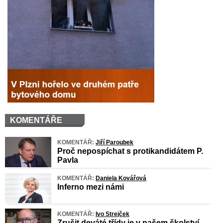
KOMENTÁŘE
KOMENTÁŘ:
Jiří Paroubek
Proč nepospíchat s protikandidátem P.
Pavla
KOMENTÁŘ:
Daniela Kovářová
Inferno mezi námi
KOMENTÁŘ:
Ivo Strejček
Zrušit deváté třídy je v našem školství