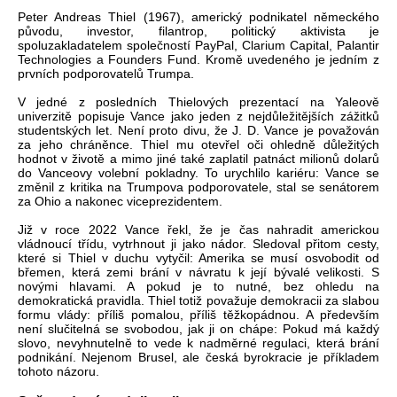
Peter Andreas Thiel (1967), americký podnikatel německého
původu, investor, filantrop, politický aktivista je
spoluzakladatelem společností PayPal, Clarium Capital, Palantir
Technologies a Founders Fund. Kromě uvedeného je jedním z
prvních podporovatelů Trumpa.
V jedné z posledních Thielových prezentací na Yaleově
univerzitě popisuje Vance jako jeden z nejdůležitějších zážitků
studentských let. Není proto divu, že J. D. Vance je považován
za jeho chráněnce. Thiel mu otevřel oči ohledně důležitých
hodnot v životě a mimo jiné také zaplatil patnáct milionů dolarů
do Vanceovy volební pokladny. To urychlilo kariéru: Vance se
změnil z kritika na Trumpova podporovatele, stal se senátorem
za Ohio a nakonec viceprezidentem.
Již v roce 2022 Vance řekl, že je čas nahradit americkou
vládnoucí třídu, vytrhnout ji jako nádor. Sledoval přitom cesty,
které si Thiel v duchu vytyčil: Amerika se musí osvobodit od
břemen, která zemi brání v návratu k její bývalé velikosti. S
novými hlavami. A pokud je to nutné, bez ohledu na
demokratická pravidla. Thiel totiž považuje demokracii za slabou
formu vlády: příliš pomalou, příliš těžkopádnou. A především
není slučitelná se svobodou, jak ji on chápe: Pokud má každý
slovo, nevyhnutelně to vede k nadměrné regulaci, která brání
podnikání. Nejenom Brusel, ale česká byrokracie je příkladem
tohoto názoru.