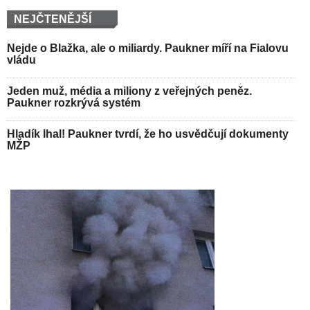
NEJČTENĚJŠÍ
Nejde o Blažka, ale o miliardy. Paukner míří na Fialovu
vládu
Jeden muž, média a miliony z veřejných peněz.
Paukner rozkrývá systém
Hladík lhal! Paukner tvrdí, že ho usvědčují dokumenty
MŽP