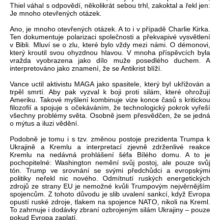
Thiel váhal s odpovědí, několikrát sebou trhl, zakoktal a řekl jen:
Je mnoho otevřených otázek.
Ano, je mnoho otevřených otázek. A to i v případě Charlie Kirka.
Ten dokumentuje polarizaci společnosti a překvapivé vysvětlení
v Bibli. Mluví se o zlu, které bylo vždy mezi námi. O démonovi,
který kroutil svou ohyzdnou hlavou. V mnoha příspěvcích byla
vražda vyobrazena jako dílo muže posedlého duchem. A
interpretováno jako znamení, že se Antikrist blíží.
Vance uctil aktivistu MAGA jako spasitele, který byl ukřižován a
trpěl smrtí. Aby pak vyzval k boji proti silám, které ohrožují
Ameriku. Takové myšlení kombinuje vize konce časů s kritickou
filozofií a spojuje s očekáváním, že technologický pokrok vyřeší
všechny problémy světa. Osobně jsem přesvědčen, že se jedná
o mýtus a iluzi vědění.
Podobně je tomu i s tzv. změnou postoje prezidenta Trumpa k
Ukrajině a Kremlu a interpretací zjevně zdrženlivé reakce
Kremlu na nedávná prohlášení šéfa Bílého domu. A to je
pochopitelné: Washington nemění svůj postoj, ale pouze svůj
tón. Trump ve srovnání se svými předchůdci a evropskými
politiky neřekl nic nového. Odmítnutí ruských energetických
zdrojů ze strany EU je nemožné kvůli Trumpovým nejvěrnějším
spojencům. Z tohoto důvodu je slib uvalení sankcí, když Evropa
opustí ruské zdroje, tlakem na spojence NATO, nikoli na Kreml.
To zahrnuje i dodávky zbraní ozbrojeným silám Ukrajiny – pouze
pokud Evropa zaplatí.