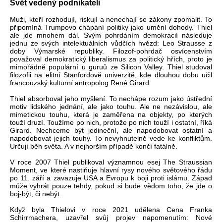
Svět vedený podnikateli
Muži, kteří rozhodují, riskují a nenechají se zákony zpomalit. To
připomíná Trumpovo chápání politiky jako umění dohody. Thiel
ale jde mnohem dál. Svým pohrdáním demokracií následuje
jednu ze svých intelektuálních vůdčích hvězd: Leo Strausse z
doby Výmarské republiky. Filozof-pohrdač osvícenstvím
považoval demokratický liberalismus za politický hřích, proto je
mimořádně populární u guruů ze Silicon Valley. Thiel studoval
filozofii na elitní Stanfordově univerzitě, kde dlouhou dobu učil
francouzský kulturní antropolog René Girard.
Thiel absorboval jeho myšlení. To nechápe rozum jako ústřední
motiv lidského jednání, ale jako touhu. Ale ne nezávislou, ale
mimetickou touhu, která je zaměřena na objekty, po kterých
touží druzí. Toužíme po nich, protože po nich touží i ostatní, říká
Girard. Nechceme být jedineční, ale napodobovat ostatní a
napodobovat jejich touhy. To nevyhnutelně vede ke konfliktům.
Určují běh světa. A v nejhorším případě končí fatálně.
V roce 2007 Thiel publikoval významnou esej The Straussian
Moment, ve které nastiňuje hlavní rysy nového světového řádu
po 11. září a zavazuje USA a Evropu k boji proti islámu. Západ
může vyhrát pouze tehdy, pokud si bude vědom toho, že jde o
boj-být, či nebýt.
Když byla Thielovi v roce 2021 udělena Cena Franka
Schirrmachera, uzavřel svůj projev napomenutím: Nové