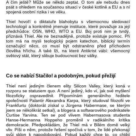
A čím ještě? Může se někdo zeptat. O tom ale nebudu dnes
psát s ohledem na současnou situaci v české kotlině a EU a s ní
spojená osobní rizika i ve věku.
Thiel hovoří o diktatuře blahobytu s všemocnou sledovací
technologií a konkrétně jmenuje instituce, které považuje za její
předchůdce: OSN, WHO, WTO a EU. Boj proti nim je tvrdý,
přiznává Thiel. Ale ne beznadějně, protože existuje pomoc. Při
tom má na mysli teologický pojem katechon, biblický termín
označující něco, co musí být odstraněno před příchodem
člověka hříchu. A také lži, na které Antikrist vábí: všemocný
světový stát, který slibuje budoucnost bez války.
Co se nabízí Stačilo! a podobným, pokud přežijí
Thiel není jediným členem elity Silicon Valley, který koná v
rozporu se statusem quo. A není jediný, kdo ví, jak své myšlení
filozoficky ospravedlnit. Připomínám generálního ředitele
společnosti Palantir Alexandra Karpa, který studoval filozofii ve
Frankfurtu (doktorát získal u Jürgena Habermase, se kterým
jsem se několikrát setkal), a blogera a softwarového podnikatele
Curtise Yarvina. Ten se pod vlivem Habermasova studenta
Hanse-Hermanna Hoppeho proměnil v radikálního kritika
demokracie. Předpokládám, že Thiel má v Bílém domě velký
vliv. Píši o něm, protože řešení spočívá v tom, že lidé překonají
svůj sklon k napodobování. Pokud každý chce to, co chtějí