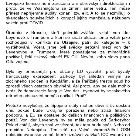
Evropské komise není zaručena ani obrovským direktorátem i
proto, že ve Washingtonu se změnil směr větru. Ten může
přinést nepříjemné audity konání tzv. elit. A to se nezmiňuji o
skandálech souvisejících s korupcí jejího manžela a nákupem
vakcín proti COVID.
Úředníci v Bruselu, kteří potvrdili zvláštní vztah von der
Leyenové s Trumpem a kteří se snaží ukázat tento vztah jako
rozhodující v konfliktu na Ukrajině, patří do kategorie – k
vystěhování. Včera jsme byli svědky setkání mezi von der
Leyenovou a Trumpem, které považujeme za mimořádně
pozitivní, řekl tiskový mluvčí EK Gill. Nevím, koho slova pana
Gilla zajímají.
Bylo by přínosnější pro občany EU vysvětlit, proč bývalý
francouzský exprezident Sarkozy byl shledán vinným ze
zločinného spolčení s Kaddáfím, a že Pařížský trestní soud ho
zprostil všech ostatních obvinění. Asi proto, aby se dále mohlo
tvrdit, že demokracie funguje. Von der Leyenová by se takového
mírného odsouzení neměla dočkat. Proč?
Protože nevylučují, že Spojené státy mohou obvinit Evropskou
unii, pokud bude Ukrajina poražena nebo ztratí finanční
podporu, a EU se dostane do dalších finančních a politických
potíží. Von der Leyenová by se měla poučit od Sarkozyho:
Pokud chtějí, abych spal ve vězení, tak tam budu spát. Nebo od
premiéra Netanjahu. Ten letěl na Valné shromáždění OSN
oblétajíc evropské země, které uznávají zatykač ICC vydaný na