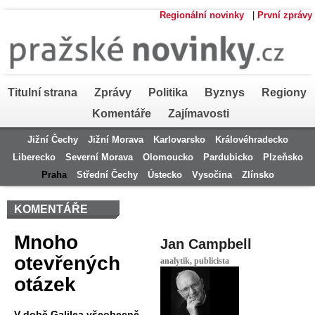
Regionální novinky
|
První zprávy
Titulní strana
Zprávy
Politika
Byznys
Regiony
Komentáře
Zajímavosti
Jižní Čechy
Jižní Morava
Karlovarsko
Královéhradecko
Liberecko
Severní Morava
Olomoucko
Pardubicko
Plzeňsko
Praha
Střední Čechy
Ústecko
Vysočina
Zlínsko
KOMENTÁŘE
Mnoho
Jan Campbell
otevřených
analytik, publicista
otázek
V době Galilea všeobecně