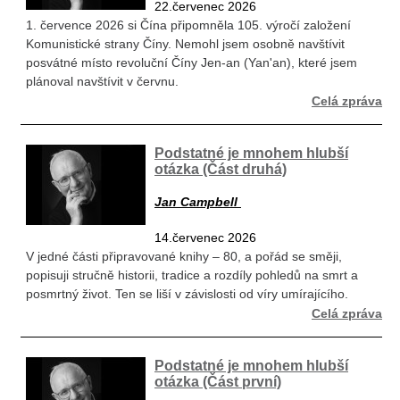
22.červenec 2026
1. července 2026 si Čína připomněla 105. výročí založení
Komunistické strany Číny. Nemohl jsem osobně navštívit
posvátné místo revoluční Číny Jen-an (Yan'an), které jsem
plánoval navštívit v červnu.
Celá zpráva
Podstatné je mnohem hlubší
otázka (Část druhá)
Jan Campbell
14.červenec 2026
V jedné části připravované knihy – 80, a pořád se směji,
popisuji stručně historii, tradice a rozdíly pohledů na smrt a
posmrtný život. Ten se liší v závislosti od víry umírajícího.
Celá zpráva
Podstatné je mnohem hlubší
otázka (Část první)