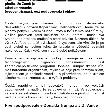
platilo, že Země je
středem vesmíru
(geocentrismus), což podporovala i církev.
Galileo svými pozorováními (např. pomocí vylepšeného
dalekohledu) potvrdil Koperníkovu heliocentrickou teorii, že se
planety pohybují kolem Slunce. Proto a kvůli těmto názorům byl
Galileo postaven před inkviziční soud, kterému musel svá
tvrzení pod hrozbou mučení a smrti odvolat. Neznám důkaz, že
výrok A přece se točí! byl skutečně vysloven, ale vím, že je po
celá století symbolem toho, že pravda a vědecké poznání
nakonec zvítězí, i když jsou v dané době potlačovány.
Pomineme-li teologickou terminologii, vynořuje se dnes u části
technologických oligarchů přinejmenším část
zahraničněpolitického programu Donalda Trumpa: skepse vůči
mezinárodním organizacím, myšlenka boje proti temným silám,
jejichž cílem je poškodit Ameriku, a přesvědčení, že je úkolem
silného muže rozetnout uzel a vyřešit problémy.
Česká republika a její obyvatelé mohou i po volbách
zapomenout na naději, že se objeví silný muž. Ve společnosti,
ve které se zakořenila proradnost platí dvojice přísloví: marnost
nad marnost a komu není rady, tomu není pomoci.
První podporovatelé Donalda Trumpa a J.D. Vance