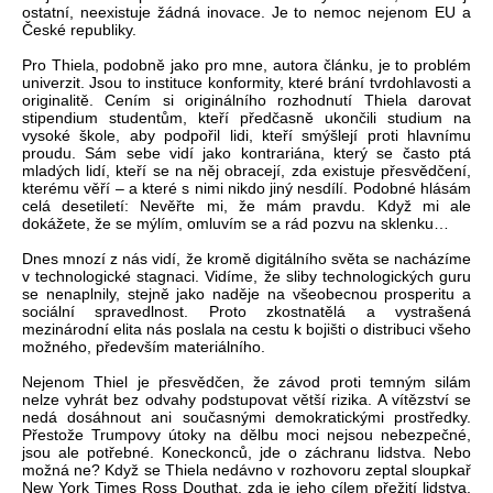
ostatní, neexistuje žádná inovace. Je to nemoc nejenom EU a
České republiky.
Pro Thiela, podobně jako pro mne, autora článku, je to problém
univerzit. Jsou to instituce konformity, které brání tvrdohlavosti a
originalitě. Cením si originálního rozhodnutí Thiela darovat
stipendium studentům, kteří předčasně ukončili studium na
vysoké škole, aby podpořil lidi, kteří smýšlejí proti hlavnímu
proudu. Sám sebe vidí jako kontrariána, který se často ptá
mladých lidí, kteří se na něj obracejí, zda existuje přesvědčení,
kterému věří – a které s nimi nikdo jiný nesdílí. Podobné hlásám
celá desetiletí: Nevěřte mi, že mám pravdu. Když mi ale
dokážete, že se mýlím, omluvím se a rád pozvu na sklenku…
Dnes mnozí z nás vidí, že kromě digitálního světa se nacházíme
v technologické stagnaci. Vidíme, že sliby technologických guru
se nenaplnily, stejně jako naděje na všeobecnou prosperitu a
sociální spravedlnost. Proto zkostnatělá a vystrašená
mezinárodní elita nás poslala na cestu k bojišti o distribuci všeho
možného, především materiálního.
Nejenom Thiel je přesvědčen, že závod proti temným silám
nelze vyhrát bez odvahy podstupovat větší rizika. A vítězství se
nedá dosáhnout ani současnými demokratickými prostředky.
Přestože Trumpovy útoky na dělbu moci nejsou nebezpečné,
jsou ale potřebné. Koneckonců, jde o záchranu lidstva. Nebo
možná ne? Když se Thiela nedávno v rozhovoru zeptal sloupkař
New York Times Ross Douthat, zda je jeho cílem přežití lidstva,