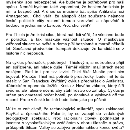
myšlenky jsou nebezpečné. Ale budeme je potřebovat pro naši
spásu. Neměli bychom také zapomínat, že heslem Antikrista je
mír a bezpečnost. A dnes se musíme bát spíše Antikrista než
Armagedonu. Chci věřit, že alespoň část současné nejenom
české politické elity rozumí tomuto varování a nápovědě k
budoucím jednáním o Evropě. Proč chci věřit?
Pro Thiela je Antikrist silou, která nutí lidi věřit, že všechno bude
v pořádku, a tak maskuje vážnost situace. O maskování
vážnosti situace ve světě a doma píši bezplatně a marně několik
let. Současná předvolební kampaň dokazuje, že kandidáti se z
historie nic nepoučili.
Na cyklus přednášek, podobných Thielovým, si netroufnou přijít
ani spřízněné, ani mladé duše. Téměř všichni mají strach nebo
nezájem. Platí to i pro tzv. levici. Thiel říká: Musíte proti nim
bojovat. Protože Thiel má potřebné prostředky, bude mít tento
měsíc v San Franciscu čtyřdílný cyklus přednášek o Antikristu,
ďábelském oponentu Ježíše Krista z Nového zákona, který šíří
svůdné, ale falešné učení, aby stáhl lidstvo do záhuby. Cyklus je
určen pro omezený počet hostů, po domluvě a výslovně off the
record. Proto v české kotlině bude ticho jako po pěšině.
Může to znít divně, že technologický miliardář, spoluzakladatel
PayPal a špionážního Palantir, by se zapojil do vzdálených
teologických spekulací. Proč racionální člověk, podnikatel a
investor s vysokoškolským vzděláním v oboru filozofie a práva,
průkopník Silicon Valley se zabývá problematikou konce světa?