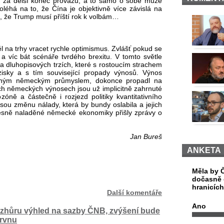
 za delší konec provazu, a to samo o sobě může
oléhá na to, že Čína je objektivně více závislá na
, že Trump musí příští rok k volbám…
ěl na trhy vracet rychle optimismus. Zvlášť pokud se
a víc bát scénáře tvrdého brexitu. V tomto světle
 na dluhopisových trzích, které s rostoucím strachem
isky a s tím související propady výnosů. Výnos
erným německým průmyslem, dokonce propadl na
ých německých výnosech jsou už implicitně zahrnuté
óně a částečně i rozjezd politiky kvantitativního
esou změnu nálady, která by bundy oslabila a jejich
esně naladěné německé ekonomiky přišly zprávy o
Jan Bureš
ANKETA
Měla by Č
dočasně 
hranicíc
Další komentáře
Ano
zhůru výhled na sazby ČNB, zvýšení bude
ervnu