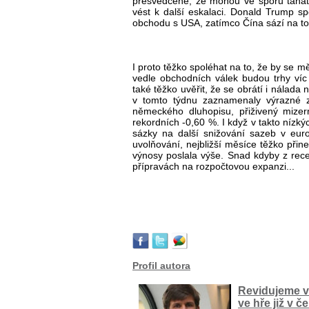
přesvědčené, že mohou ve sporu tahat
vést k další eskalaci. Donald Trump sp
obchodu s USA, zatímco Čína sází na to
I proto těžko spoléhat na to, že by se m
vedle obchodních válek budou trhy víc 
také těžko uvěřit, že se obrátí i nálada
v tomto týdnu zaznamenaly výrazné z
německého dluhopisu, přiživený miz
rekordních -0,60 %. I když v takto nízk
sázky na další snižování sazeb v euroz
uvolňování, nejbližší měsíce těžko přin
výnosy poslala výše. Snad kdyby z rec
přípravách na rozpočtovou expanzi...
Profil autora
Revidujeme v
ve hře již v č