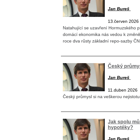
Jan Bureš
13.červen 2026
Natahující se uzavření Hormuzského průl
domácí ekonomika nás vedou k změně
roce dva růsty základní repo-sazby Č
Český průmysl 
Jan Bureš
11.duben 2026
Český průmysl si na veškerou nejistot
Jak spolu můž
hypotéky?
Jan Bureš