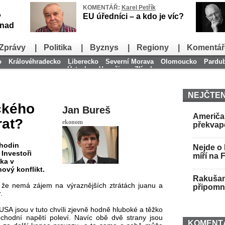
KOMENTÁŘ:
Karel Petřík
v
EU úředníci – a kdo je víc?
snad
Zprávy
|
Politika
|
Byznys
|
Regiony
|
Komentář
o
Královéhradecko
Liberecko
Severní Morava
Olomoucko
Pardu
Ústecko
Vysočina
Zlínsko
NEJČTEN
ckého
Jan Bureš
Američan
rat?
ekonom
překvap
 hodin
Nejde o 
 Investoři
míří na 
lka v
ový konflikt.
Rakušan 
 že nemá zájem na výraznějších ztrátách juanu a
připomně
.
SA jsou v tuto chvíli zjevně hodně hluboké a těžko
bchodní napětí poleví. Navíc obě dvě strany jsou
KOMENT