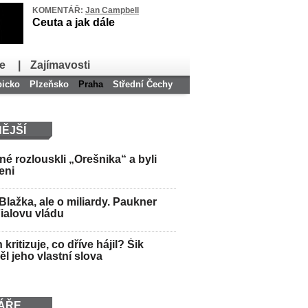
KOMENTÁŘ:
Jan Campbell
Ceuta a jak dále
e
|
Zajímavosti
bicko
Plzeňsko
Praha
Střední Čechy
ĚJŠÍ
é rozlouskli „Orešnika“ a byli
eni
Blažka, ale o miliardy. Paukner
Fialovu vládu
kritizuje, co dříve hájil? Šik
l jeho vlastní slova
ÁŘE