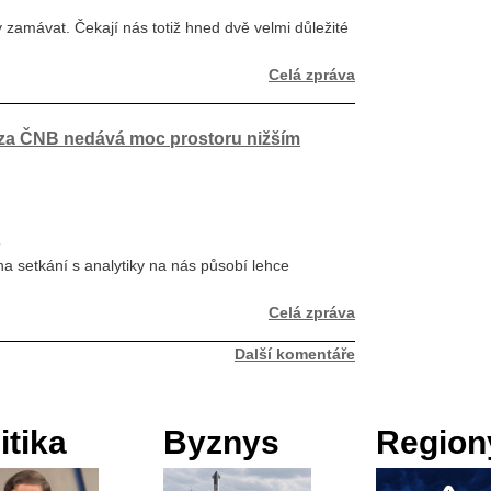
y zamávat. Čekají nás totiž hned dvě velmi důležité
Celá zpráva
a ČNB nedává moc prostoru nižším
5
na setkání s analytiky na nás působí lehce
Celá zpráva
Další komentáře
itika
Byznys
Region