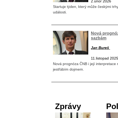
2.únor 2026
Startuje týden, který může českými trh
události.
Nová prognóz
sazbám
Jan Bureš
11.listopad 202
Nová prognóza ČNB i její interpretace 
jestřábím dojmem.
Zprávy
Pol