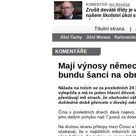
KOMENTÁŘ:
Ivo Strejček
Zrušit deváté třídy je 
našem školství úkol 
až poslední
Titulní strana
|
Jižní Čechy
Jižní Morava
Karlovarsk
KOMENTÁŘE
Mají výnosy něme
bundu šanci na ob
Nálada na trzích se za posledních 24
vylepšila a má to jeden hlavní důvod.
přestávají mít strach, že obchodní vá
dohledné době přeroste v divoký měn
Čína v posledních dnech dává najevo,
jeho dalším pohybu nad 7 juanů za dolar
Na druhou stranu příkopy mezi Čínou a U
očekávat, že v nejbližších měsících o