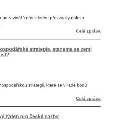
potravinářů nás v lednu překvapily daleko
.
Celá zpráva
hospodářské strategie, staneme se zemí
ost?
hospodářskou strategii, která se v řadě bodů
Celá zpráva
ový týden pro české sazby