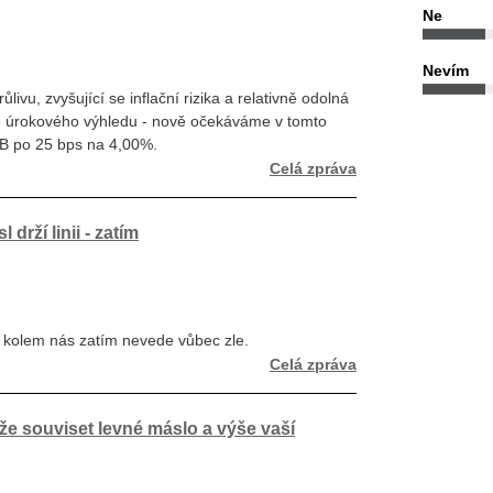
Ne
Nevím
ivu, zvyšující se inflační rizika a relativně odolná
 úrokového výhledu - nově očekáváme v tomto
NB po 25 bps na 4,00%.
Celá zpráva
drží linii - zatím
u kolem nás zatím nevede vůbec zle.
Celá zpráva
e souviset levné máslo a výše vaší