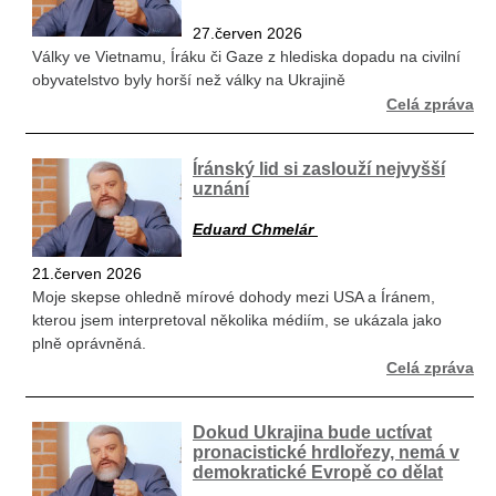
27.červen 2026
Války ve Vietnamu, Íráku či Gaze z hlediska dopadu na civilní
obyvatelstvo byly horší než války na Ukrajině
Celá zpráva
Íránský lid si zaslouží nejvyšší
uznání
Eduard Chmelár
21.červen 2026
Moje skepse ohledně mírové dohody mezi USA a Íránem,
kterou jsem interpretoval několika médiím, se ukázala jako
plně oprávněná.
Celá zpráva
Dokud Ukrajina bude uctívat
pronacistické hrdlořezy, nemá v
demokratické Evropě co dělat