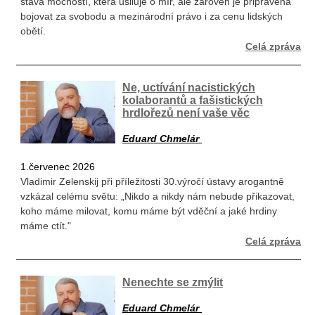
stává mocností, která usiluje o mír, ale zároveň je připravena
bojovat za svobodu a mezinárodní právo i za cenu lidských
obětí.
Celá zpráva
Ne, uctívání nacistických
kolaborantů a fašistických
hrdlořezů není vaše věc
Eduard Chmelár
1.červenec 2026
Vladimir Zelenskij při příležitosti 30.výročí ústavy arogantně
vzkázal celému světu: „Nikdo a nikdy nám nebude přikazovat,
koho máme milovat, komu máme být vděční a jaké hrdiny
máme ctít."
Celá zpráva
Nenechte se zmýlit
Eduard Chmelár