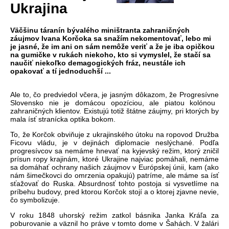
Ukrajina
Väčšinu táranín bývalého miništranta zahraničných
záujmov Ivana Korčoka sa snažím nekomentovať, lebo mi
je jasné, že im ani on sám nemôže veriť a že je iba opičkou
na gumičke v rukách niekoho, kto si vymyslel, že stačí sa
naučiť niekoľko demagogických fráz, neustále ich
opakovať a tí jednoduchší ...
Ale to,
čo
predviedol
včera, je jasn
ým
dôkazom
,
že
Progres
ívne
Slovensko
nie
je
domácou
opozíciou
, ale
piatou
kolónou
zahrani
čn
ých
klientov
.
Existujú
toti
ž
št
átne
záujmy
,
pri
ktorých
by
mala
ís
ť
stran
ícka
optika
bokom
.
To,
že
Korčok
obviňuje z ukrajinsk
ého útoku na ropovod Dru
žba
Ficovu vl
ádu, je v
dejinách
diplomacie neslýchané.
Pod
ľa
progres
ívcov
sa
nemáme
hneva
ť
na kyjevsk
ý re
žim,
ktor
ý
zni
čil
pr
ísun
ropy krajinám,
ktoré
Ukrajine
najviac
pomáhali, nemáme
sa
domáha
ť
ochrany našich
z
áujmov
v
Európskej
únii
, kam (
ako
nám
šimečkovci
do
omrzenia
opakuj
ú
)
patríme
, ale máme
sa
ís
ť
sťažovať
do Ruska.
Absurdnosť
tohto
postoja
si
vysvetl
íme
na
príbehu
budovy, pred
ktorou
Kor
čok
stoj
í a o
ktorej
zjavne
nevie
,
čo
symbolizuje.
V roku 1848
uhorsk
ý
re
žim
zatkol
b
ásnika
Janka
Krá
ľa
za
poburovanie
a
v
äznil
ho
práve
v tomto dome v
Šah
ách
. V
žal
ári