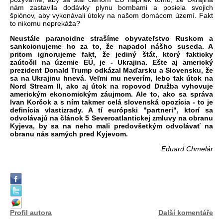
n
ám zastavila dodávky plynu bombami a
posiela
svojich
špi
ónov
, aby vykonávali útoky na
na
šom
dom
ácom
území. Fakt
to nikomu
nepreká
ža
?
Neust
ále
paranoidne
stra
š
íme
obyvate
ľstvo
Ruskom
a
sankcionujeme ho za to, že
napadol
n
á
šho
suseda
. A
pritom
ignorujeme fakt, že jedin
ý
št
át
,
ktorý
fakticky
zaúto
čil na
územie
EÚ, je - Ukrajina.
E
šte
aj americk
ý
prezident Donald Trump odkázal Ma
ďarsku a Slovensku, že
sa
na Ukrajinu
hnev
á
.
Ve
ľmi
mu
never
ím
,
lebo
tak útok na
Nord Stream II,
ako
aj útok na ropovod Dru
žba vyhovuje
americk
ým ekonomickým
záujmom
. Ale to,
ako
sa
správa
Ivan
Kor
čok
a s n
ím
takmer
celá slovenská
opozícia
- to je
definícia
vlastizrady. A
tí
európski
"
partneri
",
ktorí
sa
odvolávajú
na
čl
ánok
5
Severoatlantickej
zmluvy
na obranu
Kyjeva, by
sa
na
neho
mali
predov
šetk
ým
odvoláva
ť
na
obranu n
ás samých pred
Kyjevom
.
Eduard Chmelár
Profil autora
Další komentáře