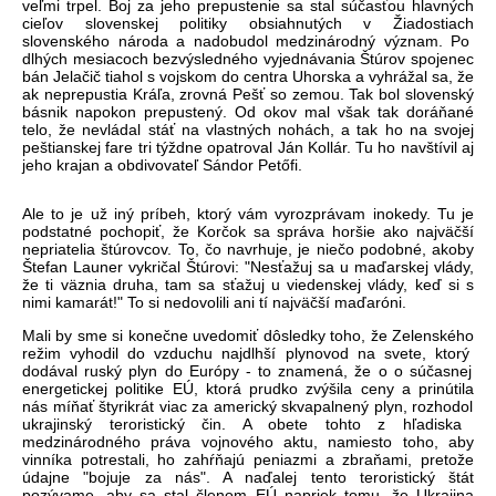
ve
ľmi
trpel
. Boj za jeho
prepustenie
sa
stal
s
ú
časťou
hlavn
ých
cie
ľov
slovenskej
politiky
obsiahnut
ých
v
Žiadostiach
slovensk
ého národa a
nadobudol
medzinárodný
význam. Po
dlhých
mesiacoch
bezvýsledného
vyjednávania
Št
úrov
spojenec
bán Jela
čič
tiahol
s
vojskom
do centra
Uhorska
a
vyhr
á
žal
sa
, že
ak
neprepustia
Kr
á
ľa
,
zrovn
á
Pe
šť so
zemou
. Tak bol slovensk
ý
básnik
napokon
prepustený
. Od okov mal v
šak tak
dor
á
ňan
é
telo
,
že
nevl
ádal
stá
ť
na
vlastn
ých
nohách, a tak ho na
svojej
pe
štianskej
fare tri
t
ý
ždne
opatroval J
án Kollár. Tu ho nav
št
ívil aj
jeho krajan a
obdivovate
ľ
S
ándor
Pet
őfi
.
Ale to je už
in
ý
príbeh
,
ktorý
vám
vyrozprávam
inokedy
. Tu je
podstatné
pochopi
ť
, že
Korčok
sa
spr
áva
hor
šie
ako
najv
ä
čš
í
nepriatelia
št
úrovcov
. To,
čo
navrhuje, je
niečo
podobn
é,
akoby
Štefan
Launer
vykričal
Št
úrovi: "
Nes
ťažuj
sa
u
maďarskej
vl
ády,
že ti
v
äznia
druha, tam
sa
s
ťažuj
u
viedenskej
vl
ády,
ke
ď
si s
nimi
kamar
át
!" To si nedovolili ani
tí
najvä
čš
í
ma
ďar
óni.
Mali by
sme
si
kone
čne
uvedomiť
d
ôsledky
toho,
že
Zelensk
ého
re
žim vyhodil do vzduchu
najdlhš
í
plynovod na
svete
,
ktorý
dodával ruský plyn do
Európy
- to znamená,
že o
o
s
ú
časnej
energetickej
politike
E
Ú,
ktorá
prudko zvý
šila ceny a
prin
útila
nás
mí
ňať
štyrikr
át
viac
za americký
skvapalnený
plyn,
rozhodol
ukrajinský teroristický
čin. A
obete
tohto
z
hľadiska
medzin
árodného
práva vojnového aktu,
namiesto
toho, aby
vinníka
potrestali, ho
zah
ŕňaj
ú
peniazmi
a
zbra
ňami
,
pretože
údajne
"bojuje za nás". A
na
ďalej
tento teroristick
ý
št
át
pozývame
, aby
sa
stal
členom
E
Ú
napriek
tomu,
že Ukrajina