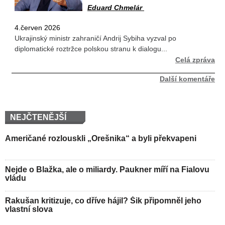
Eduard Chmelár
4.červen 2026
Ukrajinský ministr zahraničí Andrij Sybiha vyzval po
diplomatické roztržce polskou stranu k dialogu...
Celá zpráva
Další komentáře
NEJČTENĚJŠÍ
Američané rozlouskli „Orešnika“ a byli překvapeni
Nejde o Blažka, ale o miliardy. Paukner míří na Fialovu
vládu
Rakušan kritizuje, co dříve hájil? Šik připomněl jeho
vlastní slova