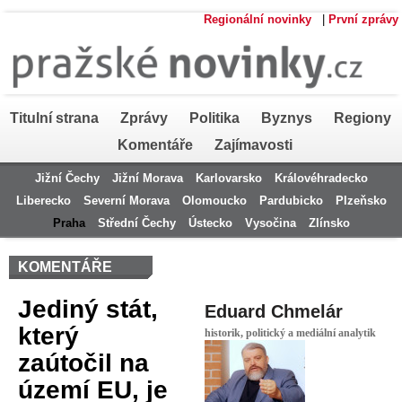
Regionální novinky
|
První zprávy
Titulní strana
Zprávy
Politika
Byznys
Regiony
Komentáře
Zajímavosti
Jižní Čechy
Jižní Morava
Karlovarsko
Královéhradecko
Liberecko
Severní Morava
Olomoucko
Pardubicko
Plzeňsko
Praha
Střední Čechy
Ústecko
Vysočina
Zlínsko
KOMENTÁŘE
Jediný stát,
Eduard Chmelár
který
historik, politický a mediální analytik
zaútočil na
území EU, je