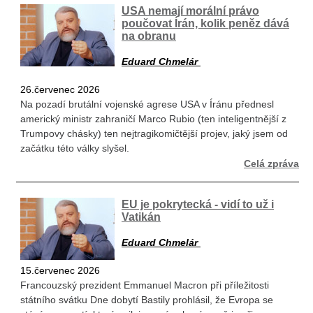
USA nemají morální právo
poučovat Írán, kolik peněz dává
na obranu
Eduard Chmelár
26.červenec 2026
Na pozadí brutální vojenské agrese USA v Íránu přednesl
americký ministr zahraničí Marco Rubio (ten inteligentnější z
Trumpovy chásky) ten nejtragikomičtější projev, jaký jsem od
začátku této války slyšel.
Celá zpráva
EU je pokrytecká - vidí to už i
Vatikán
Eduard Chmelár
15.červenec 2026
Francouzský prezident Emmanuel Macron při příležitosti
státního svátku Dne dobytí Bastily prohlásil, že Evropa se