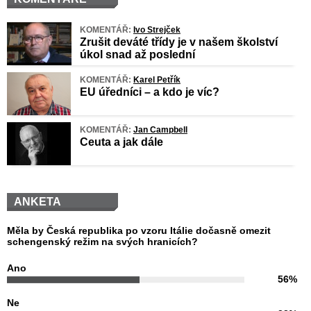
KOMENTÁŘ:
Ivo Strejček
Zrušit deváté třídy je v našem školství
úkol snad až poslední
KOMENTÁŘ:
Karel Petřík
EU úředníci – a kdo je víc?
KOMENTÁŘ:
Jan Campbell
Ceuta a jak dále
ANKETA
Měla by Česká republika po vzoru Itálie dočasně omezit
schengenský režim na svých hranicích?
Ano
56%
Ne