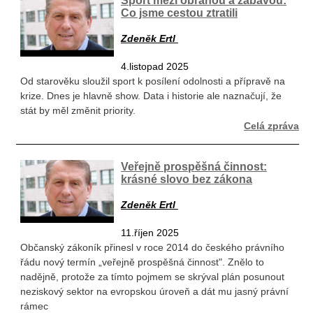
Co jsme cestou ztratili
Zdeněk Ertl
4.listopad 2025
Od starověku sloužil sport k posílení odolnosti a přípravě na
krize. Dnes je hlavně show. Data i historie ale naznačují, že
stát by měl změnit priority.
Celá zpráva
Veřejně prospěšná činnost:
krásné slovo bez zákona
Zdeněk Ertl
11.říjen 2025
Občanský zákoník přinesl v roce 2014 do českého právního
řádu nový termín „veřejně prospěšná činnost". Znělo to
nadějně, protože za tímto pojmem se skrýval plán posunout
neziskový sektor na evropskou úroveň a dát mu jasný právní
rámec