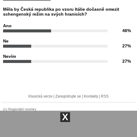
Měla by Česká republika po vzoru Itálie dočasně omezit
schengenský režim na svých hranicích?
Ano
46%
Ne
27%
Nevím
27%
Klasická verze
|
Zaregistrujte se
|
Kontakty
|
RSS
(c) Regionální novinky
X