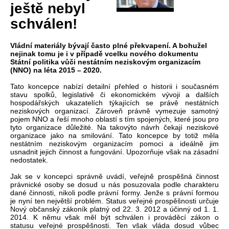
ještě nebyl
schválen!
Vládní materiály bývají často plné překvapení. A bohužel
nejinak tomu je i v případě vcelku nového dokumentu
Státní politika vůči nestátním neziskovým organizacím
(NNO) na léta 2015 – 2020.
Tato koncepce nabízí detailní přehled o historii i současném
stavu spolků, legislativě či ekonomickém vývoji a dalších
hospodářských ukazatelích týkajících se právě nestátních
neziskových organizací. Zároveň právně vymezuje samotný
pojem NNO a řeší mnoho oblastí s tím spojených, které jsou pro
tyto organizace důležité. Na takovýto návrh čekají neziskové
organizace jako na smilování. Tato koncepce by totiž měla
nestátním neziskovým organizacím pomoci a ideálně jim
usnadnit jejich činnost a fungování. Upozorňuje však na zásadní
nedostatek.
Jak se v koncepci správně uvádí, veřejně prospěšná činnost
právnické osoby se dosud u nás posuzovala podle charakteru
dané činnosti, nikoli podle právní formy. Jenže s právní formou
je nyní ten největší problém. Status veřejné prospěšnosti určuje
Nový občanský zákoník platný od 22. 3. 2012 a účinný od 1. 1.
2014. K němu však měl být schválen i prováděcí zákon o
statusu veřejné prospěšnosti. Ten však vláda dosud vůbec