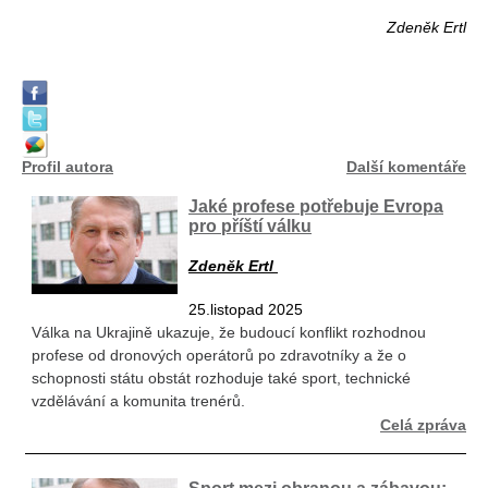
Zdeněk Ertl
Profil autora
Další komentáře
Jaké profese potřebuje Evropa
pro příští válku
Zdeněk Ertl
25.listopad 2025
Válka na Ukrajině ukazuje, že budoucí konflikt rozhodnou
profese od dronových operátorů po zdravotníky a že o
schopnosti státu obstát rozhoduje také sport, technické
vzdělávání a komunita trenérů.
Celá zpráva
Sport mezi obranou a zábavou: