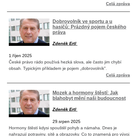
Celá zpráva
Dobrovolník ve sportu a u
hasičů: Prázdný pojem českého
práva
Zdeněk Ertl
1.říjen 2025
České právo rádo používá hezká slova, ale často jim chybí
obsah. Typickým příkladem je pojem „dobrovolník".
Celá zpráva
Mozek a hormony štěstí: Jak
blahobyt mění naši budoucnost
Zdeněk Ertl
29.srpen 2025
Hormony štěstí kdysi spouštěl pohyb a námaha. Dnes je
nahrazují potraviny, sítě a obrazovky. Co to znamená pro vývoj