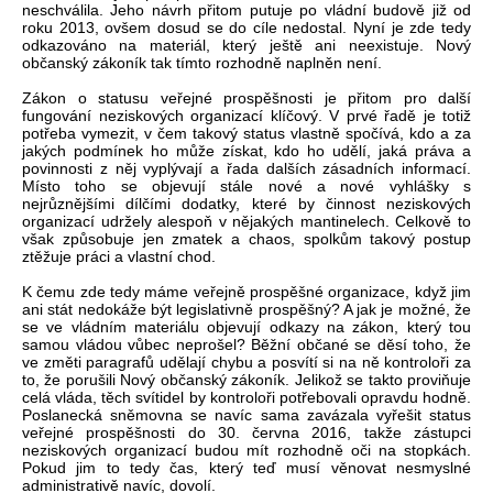
neschválila. Jeho návrh přitom putuje po vládní budově již od
roku 2013, ovšem dosud se do cíle nedostal. Nyní je zde tedy
odkazováno na materiál, který ještě ani neexistuje. Nový
občanský zákoník tak tímto rozhodně naplněn není.
Zákon o statusu veřejné prospěšnosti je přitom pro další
fungování neziskových organizací klíčový. V prvé řadě je totiž
potřeba vymezit, v čem takový status vlastně spočívá, kdo a za
jakých podmínek ho může získat, kdo ho udělí, jaká práva a
povinnosti z něj vyplývají a řada dalších zásadních informací.
Místo toho se objevují stále nové a nové vyhlášky s
nejrůznějšími dílčími dodatky, které by činnost neziskových
organizací udržely alespoň v nějakých mantinelech. Celkově to
však způsobuje jen zmatek a chaos, spolkům takový postup
ztěžuje práci a vlastní chod.
K čemu zde tedy máme veřejně prospěšné organizace, když jim
ani stát nedokáže být legislativně prospěšný? A jak je možné, že
se ve vládním materiálu objevují odkazy na zákon, který tou
samou vládou vůbec neprošel? Běžní občané se děsí toho, že
ve změti paragrafů udělají chybu a posvítí si na ně kontroloři za
to, že porušili Nový občanský zákoník. Jelikož se takto proviňuje
celá vláda, těch svítidel by kontroloři potřebovali opravdu hodně.
Poslanecká sněmovna se navíc sama zavázala vyřešit status
veřejné prospěšnosti do 30. června 2016, takže zástupci
neziskových organizací budou mít rozhodně oči na stopkách.
Pokud jim to tedy čas, který teď musí věnovat nesmyslné
administrativě navíc, dovolí.