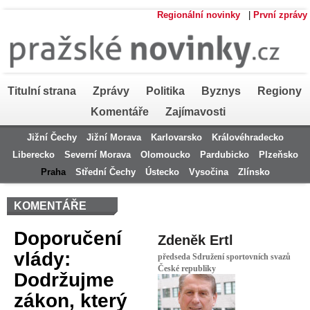
Regionální novinky
|
První zprávy
Titulní strana
Zprávy
Politika
Byznys
Regiony
Komentáře
Zajímavosti
Jižní Čechy
Jižní Morava
Karlovarsko
Královéhradecko
Liberecko
Severní Morava
Olomoucko
Pardubicko
Plzeňsko
Praha
Střední Čechy
Ústecko
Vysočina
Zlínsko
KOMENTÁŘE
Doporučení
Zdeněk Ertl
vlády:
předseda Sdružení sportovních svazů
České republiky
Dodržujme
zákon, který