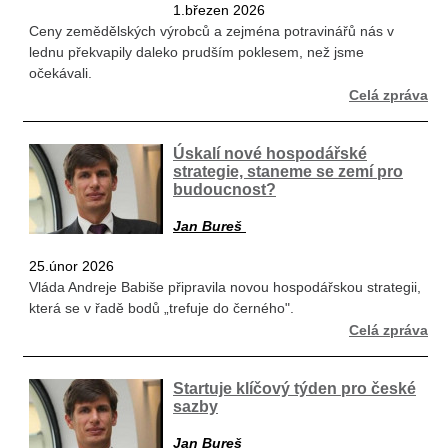
1.březen 2026
Ceny zemědělských výrobců a zejména potravinářů nás v
lednu překvapily daleko prudším poklesem, než jsme
očekávali.
Celá zpráva
Úskalí nové hospodářské
strategie, staneme se zemí pro
budoucnost?
Jan Bureš
25.únor 2026
Vláda Andreje Babiše připravila novou hospodářskou strategii,
která se v řadě bodů „trefuje do černého".
Celá zpráva
Startuje klíčový týden pro české
sazby
Jan Bureš