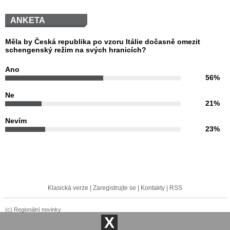
ANKETA
Měla by Česká republika po vzoru Itálie dočasně omezit
schengenský režim na svých hranicích?
Ano
56%
Ne
21%
Nevím
23%
Klasická verze
|
Zaregistrujte se
|
Kontakty
|
RSS
(c) Regionální novinky
X