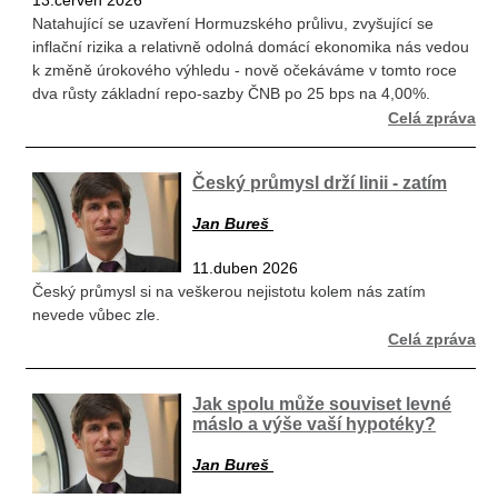
13.červen 2026
Natahující se uzavření Hormuzského průlivu, zvyšující se
inflační rizika a relativně odolná domácí ekonomika nás vedou
k změně úrokového výhledu - nově očekáváme v tomto roce
dva růsty základní repo-sazby ČNB po 25 bps na 4,00%.
Celá zpráva
Český průmysl drží linii - zatím
Jan Bureš
11.duben 2026
Český průmysl si na veškerou nejistotu kolem nás zatím
nevede vůbec zle.
Celá zpráva
Jak spolu může souviset levné
máslo a výše vaší hypotéky?
Jan Bureš