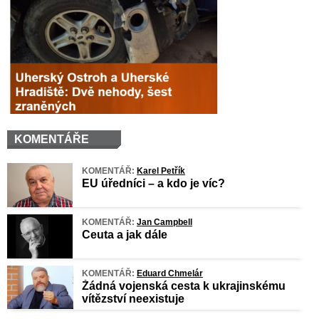
KOMENTÁŘE
KOMENTÁŘ:
Karel Petřík
EU úředníci – a kdo je víc?
KOMENTÁŘ:
Jan Campbell
Ceuta a jak dále
KOMENTÁŘ:
Eduard Chmelár
Žádná vojenská cesta k ukrajinskému
vítězství neexistuje