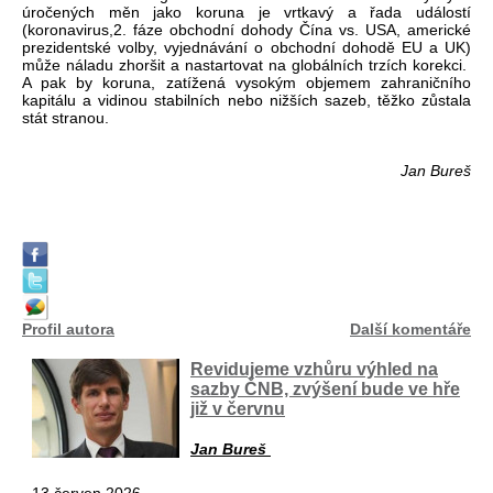
úročených měn jako koruna je vrtkavý a řada událostí
(koronavirus,2. fáze obchodní dohody Čína vs. USA, americké
prezidentské volby, vyjednávání o obchodní dohodě EU a UK)
může náladu zhoršit a nastartovat na globálních trzích korekci.
A pak by koruna, zatížená vysokým objemem zahraničního
kapitálu a vidinou stabilních nebo nižších sazeb, těžko zůstala
stát stranou.
Jan Bureš
Profil autora
Další komentáře
Revidujeme vzhůru výhled na
sazby ČNB, zvýšení bude ve hře
již v červnu
Jan Bureš