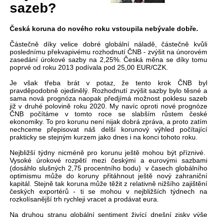
sazeb?
Česká koruna do nového roku vstoupila nebývale dobře.
Částečně díky velice dobré globální náladě, částečně kvůli
poslednímu překvapivému rozhodnutí ČNB - zvýšit na únorovém
zasedání úrokové sazby na 2,25%. Česká měna se díky tomu
poprvé od roku 2013 podívala pod 25,00 EUR/CZK.
Je však třeba brát v potaz, že tento krok ČNB byl
pravděpodobně ojedinělý. Rozhodnutí zvýšit sazby bylo těsné a
sama nová prognóza naopak předjímá možnost poklesu sazeb
již v druhé polovině roku 2020. My navíc oproti nové prognóze
ČNB počítáme v tomto roce se slabším růstem české
ekonomiky. To pro korunu není nijak dobrá zpráva, a proto zatím
nechceme přepisovat náš delší korunový výhled počítající
prakticky se stejným kurzem jako dnes i na konci tohoto roku.
Nejbližší týdny nicméně pro korunu ještě mohou být příznivé.
Vysoké úrokové rozpětí mezi českými a eurovými sazbami
(dosáhlo slušných 2,75 procentního bodu) v časech globálního
optimismu může do koruny přitáhnout ještě nový zahraniční
kapitál. Stejně tak koruna může těžit z relativně nižšího zajištění
českých exportérů - ti se mohou v nejbližších týdnech na
rozkolísanější trh rychleji vracet a prodávat eura.
Na druhou stranu globální sentiment živící dnešní zisky výše