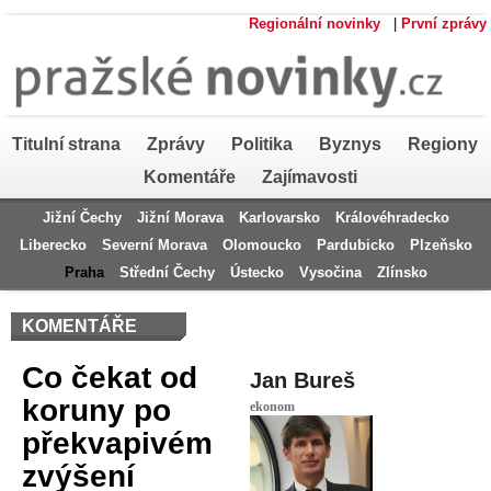
Regionální novinky
|
První zprávy
Titulní strana
Zprávy
Politika
Byznys
Regiony
Komentáře
Zajímavosti
Jižní Čechy
Jižní Morava
Karlovarsko
Královéhradecko
Liberecko
Severní Morava
Olomoucko
Pardubicko
Plzeňsko
Praha
Střední Čechy
Ústecko
Vysočina
Zlínsko
KOMENTÁŘE
Co čekat od
Jan Bureš
koruny po
ekonom
překvapivém
zvýšení