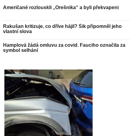
Američané rozlouskli „Orešnika“ a byli překvapeni
Rakušan kritizuje, co dříve hájil? Šik připomněl jeho
vlastní slova
Hamplová žádá omluvu za covid. Fauciho označila za
symbol selhání