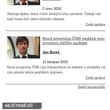
2.únor 2026
Startuje týden, který může českými trhy zamávat. Čekají nás
totiž hned dvě velmi důležité události.
Celá zpráva
Nová prognóza ČNB nedává moc
prostoru nižším sazbám
Jan Bureš
11.listopad 2025
Nová prognóza ČNB i její interpretace na setkání s analytiky na
nás působí lehce jestřábím dojmem.
Celá zpráva
Další komentáře
NEJČTENĚJŠÍ