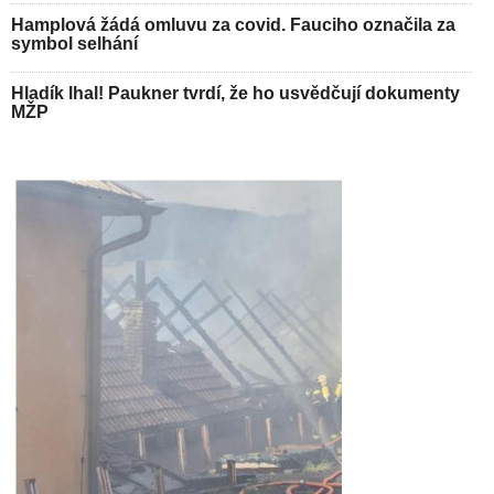
Hamplová žádá omluvu za covid. Fauciho označila za
symbol selhání
Hladík lhal! Paukner tvrdí, že ho usvědčují dokumenty
MŽP