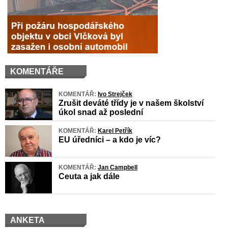
KOMENTÁŘE
KOMENTÁŘ:
Ivo Strejček
Zrušit deváté třídy je v našem školství
úkol snad až poslední
KOMENTÁŘ:
Karel Petřík
EU úředníci – a kdo je víc?
KOMENTÁŘ:
Jan Campbell
Ceuta a jak dále
ANKETA