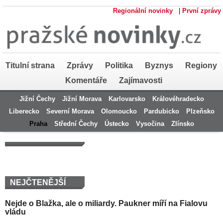
Regionální novinky
|
První zprávy
Titulní strana
Zprávy
Politika
Byznys
Regiony
Komentáře
Zajímavosti
Jižní Čechy
Jižní Morava
Karlovarsko
Královéhradecko
Liberecko
Severní Morava
Olomoucko
Pardubicko
Plzeňsko
Praha
Střední Čechy
Ústecko
Vysočina
Zlínsko
NEJČTENĚJŠÍ
Nejde o Blažka, ale o miliardy. Paukner míří na Fialovu
vládu