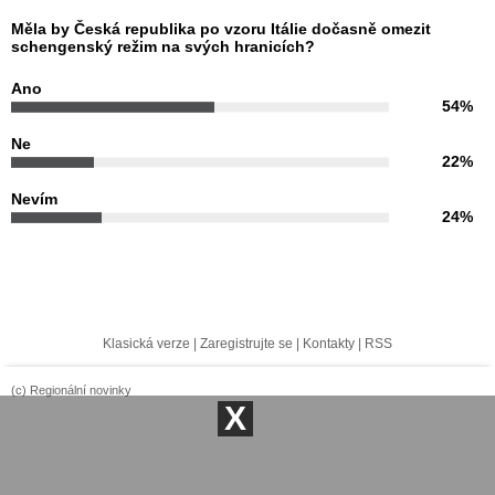
Měla by Česká republika po vzoru Itálie dočasně omezit
schengenský režim na svých hranicích?
Ano
54%
Ne
22%
Nevím
24%
Klasická verze
|
Zaregistrujte se
|
Kontakty
|
RSS
(c) Regionální novinky
X